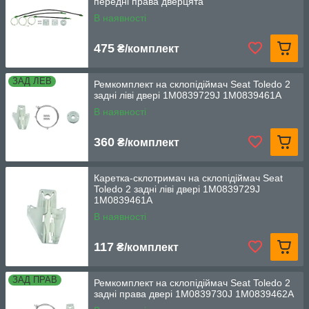
передні права дверцята
В наявності
475
₴/комплект
ЗАД ЛЕВ
Ремкомплект на склопідіймач Seat Toledo 2
задні ліві двері 1M0839729J 1M0839461A
В наявності
360
₴/комплект
Каретка-склотримач на склопідіймач Seat
Toledo 2 задні ліві двері 1M0839729J
1M0839461A
В наявності
117
₴/комплект
ЗАД ПРАВ
Ремкомплект на склопідіймач Seat Toledo 2
задні права двері 1M0839730J 1M0839462A