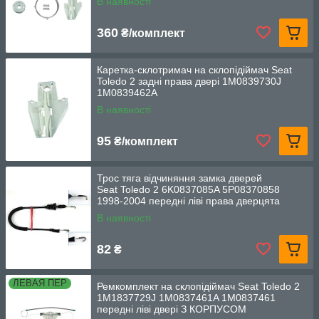
В наявності
360
₴/комплект
Каретка-склотримач на склопідіймач Seat
Toledo 2 задні права двері 1M0839730J
1M0839462A
В наявності
95
₴/комплект
Трос тяга відчиняння замка дверей
Seat Toledo 2 6K0837085A 5P08370858
1998-2004 передні ліві права дверцята
В наявності
82
₴
ЛЕВАЯ ПЕР
Ремкомплект на склопідіймач Seat Toledo 2
1M1837729J 1M0837461A 1M0837461
передні ліві двері З КОРПУСОМ