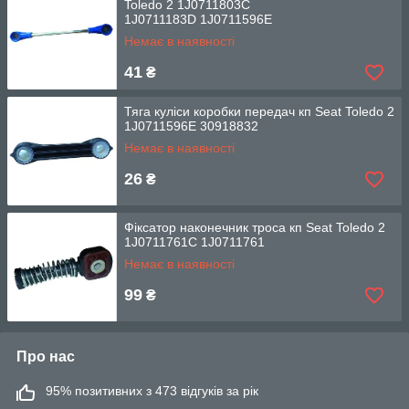
Toledo 2 1J0711803C
1J0711183D 1J0711596E
Немає в наявності
41
₴
Тяга куліси коробки передач кп Seat Toledo 2
1J0711596E 30918832
Немає в наявності
26
₴
Фіксатор наконечник троса кп Seat Toledo 2
1J0711761С 1J0711761
Немає в наявності
99
₴
Про нас
95% позитивних з 473 відгуків за рік