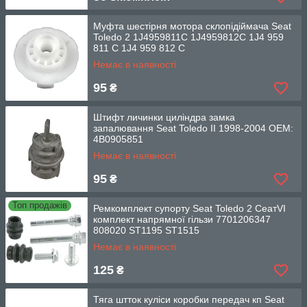
Муфта шестірня мотора склопідіймача Seat
Toledo 2 1J4959811C 1J4959812C 1J4 959
811 C 1J4 959 812 C
Немає в наявності
95
₴
Штифт личинки циліндра замка
запалювання Seat Toledo II 1998-2004 OEM:
4B0905851
Немає в наявності
95
₴
Топ продажів
Ремкомплект супорту Seat Toledo 2 СеатVI
комплект напрямної гільзи 7701206347
808020 ST1195 ST1515
Немає в наявності
125
₴
Тяга штток куліси коробки передач кп Seat