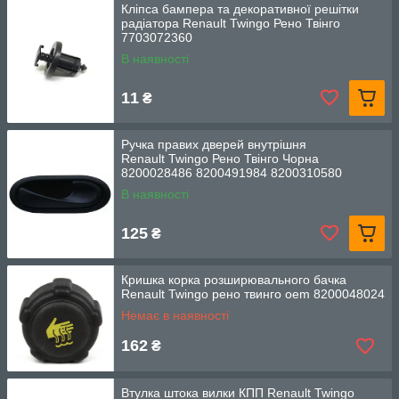
Кліпса бампера та декоративної решітки
радіатора Renault Twingo Рено Твінго
7703072360
В наявності
11
₴
Ручка правих дверей внутрішня
Renault Twingo Рено Твінго Чорна
8200028486 8200491984 8200310580
8200174074
В наявності
125
₴
Кришка корка розширювального бачка
Renault Twingo рено твинго oem 8200048024
Немає в наявності
162
₴
Втулка штока вилки КПП Renault Twingo