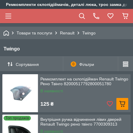
Ремкомплекти склопідіймачів, деталі люка, трос замка двер
Товари та послуги
Renault
Twingo
Twingo
Сортування
0
Фільтри
Ремкомплект на склопідіймач Renault Twingo
Рено Твінго 82000517792800051780
В наявності
125
₴
Топ продажів
Внутрішня ручка відчинення лівих дверей
Renault Twingo рено твінго 7700309313
В наявності