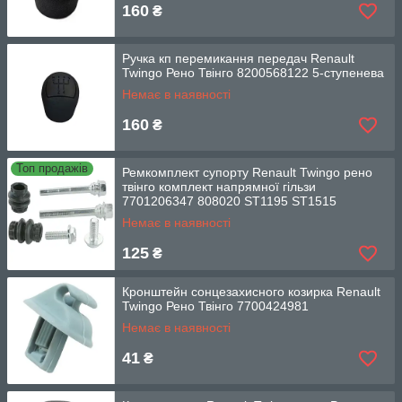
160
₴
Ручка кп перемикання передач Renault
Twingo Рено Твінго 8200568122 5-ступенева
Немає в наявності
160
₴
Топ продажів
Ремкомплект супорту Renault Twingo рено
твінго комплект напрямної гільзи
7701206347 808020 ST1195 ST1515
Немає в наявності
125
₴
Кронштейн сонцезахисного козирка Renault
Twingo Рено Твінго 7700424981
Немає в наявності
41
₴