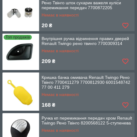
Рено Твінго шток сухарик важеля куліси
перемикання передач 7700872205
Немає в наявності
20
₴
Топ продажів
Внутрішня ручка відчинення правих дверей
Renault Twingo рено твинго 7700309314
Немає в наявності
209
₴
Кришка бачка омивача Renault Twingo Рено
Твінго 7700411279 7700812930 6001548742
77 00 411 279
Немає в наявності
168
₴
Ручка кп перемикання передач хром Renault
Twingo Рено Твінго 8200568122 5-ступенева
Немає в наявності