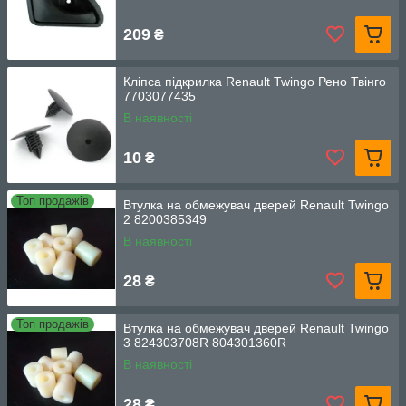
209
₴
Кліпса підкрилка Renault Twingo Рено Твінго
7703077435
В наявності
10
₴
Топ продажів
Втулка на обмежувач дверей Renault Twingo
2 8200385349
В наявності
28
₴
Топ продажів
Втулка на обмежувач дверей Renault Twingo
3 824303708R 804301360R
В наявності
28
₴