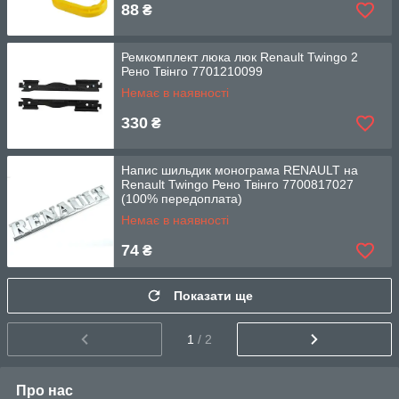
88
₴
Ремкомплект люка люк Renault Twingo 2
Рено Твінго 7701210099
Немає в наявності
330
₴
Напис шильдик монограма RENAULT на
Renault Twingo Рено Твінго 7700817027
(100% передоплата)
Немає в наявності
74
₴
Показати ще
1
/ 2
Про нас