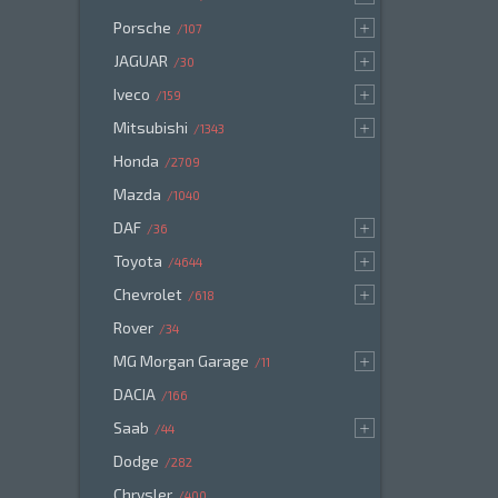
Porsche
107
JAGUAR
30
Iveco
159
Mitsubishi
1343
Honda
2709
Mazda
1040
DAF
36
Toyota
4644
Chevrolet
618
Rover
34
MG Morgan Garage
11
DACIA
166
Saab
44
Dodge
282
Chrysler
400