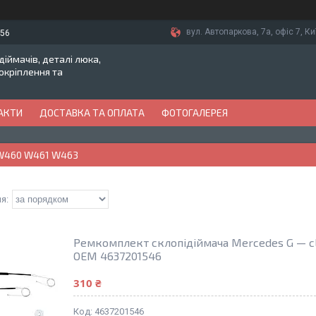
вул. Автопаркова, 7а, офіс 7, Ки
-56
іймачів, деталі люка,
токріплення та
АКТИ
ДОСТАВКА ТА ОПЛАТА
ФОТОГАЛЕРЕЯ
 W460 W461 W463
Ремкомплект склопідіймача Mercedes G — cl
OEM 4637201546
310 ₴
4637201546