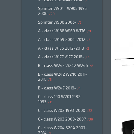
Sprinter W901 - W905 1995-
2006
29
Sprinter W906 2006-
3
A - class W168 W169 W176
9
A - class W169 2004-2012
5
A - class W176 2012-2018
2
A - class W177 V177 2018-
2
B - class W245 W242 W246
8
B - class W242 W246 2011-
2018
3
B - class W247 2018-
1
C - class 190 W201 1982-
1993
15
C - class W202 1993-2000
22
C - class W203 2000-2007
30
C - class W204 S204 2007-
2014
11