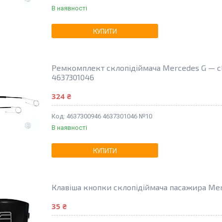
В наявності
КУПИТИ
Ремкомплект склопідіймача Mercedes G — c
4637301046
324 ₴
4637300946 4637301046 №10
В наявності
КУПИТИ
Клавіша кнопки склопідіймача пасажира Mer
35 ₴