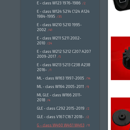
E - class W123 1976-1986
2
E - class W124 S214 C124 A124
1984-1995
35
E - class W210 S210 1995-
2002
41
E - class W211 S211 2002-
2010
24
E - class W212 S212 C207 A207
2009-2017
5
E - class W213 S213 C238 A238
2016-
1
ML - class W163 1997-2005
14
ML - class W164 2005-2011
9
ML GLE - class W166 2011-
2018
4
GLE - class C292 2015-2019
2
GLE - class V167 C167 2018-
2
G - class W460 W461 W463
11