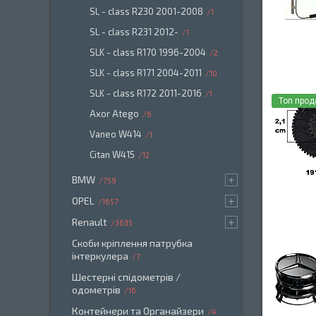
SL - class R230 2001-2008
1
SL - class R231 2012-
1
SLK - class R170 1996-2004
2
SLK - class R171 2004-2011
10
SLK - class R172 2011-2016
1
Топ про
Axor Atego
6
Vaneo W414
1
Citan W415
12
BMW
759
OPEL
1657
Renault
3635
Скоби кріплення патрубка
інтеркулера
7
Шестерні спідометрів /
одометрів
16
Контейнери та Органайзери
4