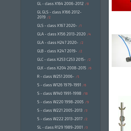
GL - class X164 2006-2012
8
GL GLS - class X166 2012-
2019
2
GLS - class X167 2020-
1
GLA - class X156 2013-2020
4
GLA - class H247 2020-
2
GLB - class X247 2019-
2
GLC - class X253 C253 2015-
2
GLK - class X204 2008-2015
6
R - class W251 2006-
5
S - class W126 1979-1991
6
S - class W140 1991-1998
18
S - class W220 1998-2005
9
S - class W221 2005-2013
3
S - class W222 2013-2017
2
SL - class R129 1989-2001
3