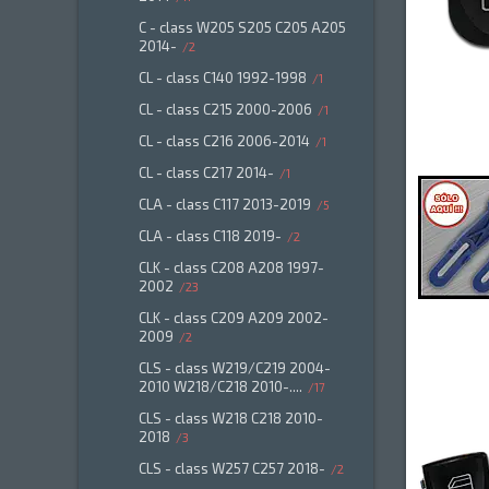
C - class W205 S205 C205 A205
2014-
2
CL - class C140 1992-1998
1
CL - class C215 2000-2006
1
CL - class C216 2006-2014
1
CL - class C217 2014-
1
CLA - class C117 2013-2019
5
CLA - class C118 2019-
2
CLK - class C208 A208 1997-
2002
23
CLK - class C209 A209 2002-
2009
2
CLS - class W219/C219 2004-
2010 W218/C218 2010-....
17
CLS - class W218 C218 2010-
2018
3
CLS - class W257 C257 2018-
2