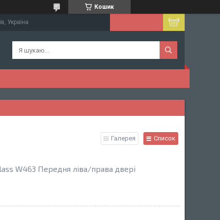
Кошик
їв, Україна
Галерея
Список
ass W463 Передня ліва/права двері