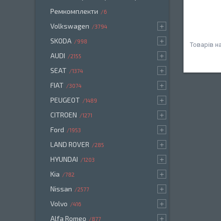
Ремкомплекти
6
Volkswagen
3794
SKODA
998
AUDI
2155
SEAT
1374
FIAT
3074
PEUGEOT
1489
CITROEN
1271
Ford
1953
LAND ROVER
285
HYUNDAI
1203
Kia
782
Nissan
2577
Volvo
416
Alfa Romeo
877