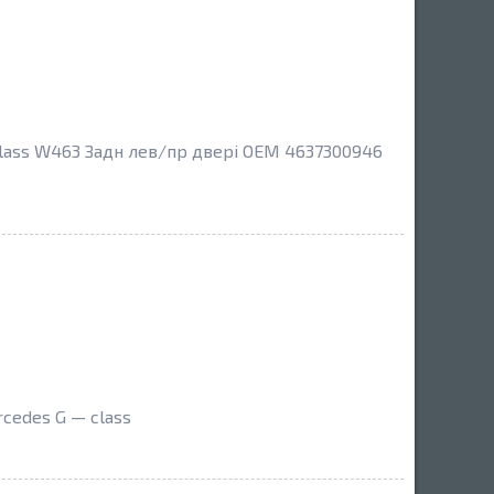
lass W463 Задн лев/пр двері OEM 4637300946
cedes G — class