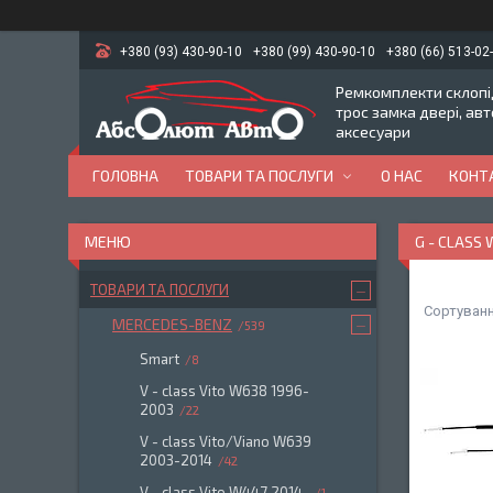
+380 (93) 430-90-10
+380 (99) 430-90-10
+380 (66) 513-02
Ремкомплекти склопід
трос замка двері, ав
аксесуари
ГОЛОВНА
ТОВАРИ ТА ПОСЛУГИ
О НАС
КОНТ
G - CLASS
ТОВАРИ ТА ПОСЛУГИ
MERCEDES-BENZ
539
Smart
8
V - class Vito W638 1996-
2003
22
V - class Vito/Viano W639
2003-2014
42
V - class Vito W447 2014-
1