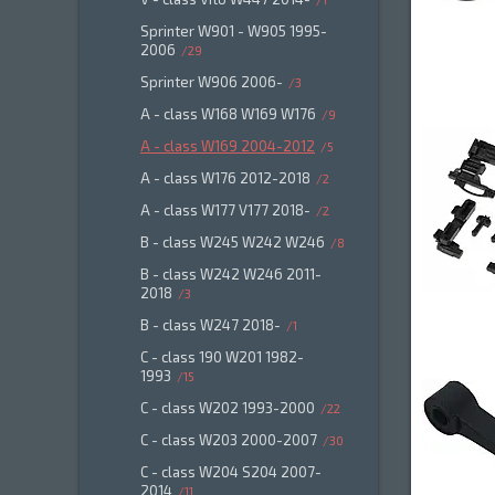
Sprinter W901 - W905 1995-
2006
29
Sprinter W906 2006-
3
A - class W168 W169 W176
9
A - class W169 2004-2012
5
A - class W176 2012-2018
2
A - class W177 V177 2018-
2
B - class W245 W242 W246
8
B - class W242 W246 2011-
2018
3
B - class W247 2018-
1
C - class 190 W201 1982-
1993
15
C - class W202 1993-2000
22
C - class W203 2000-2007
30
C - class W204 S204 2007-
2014
11