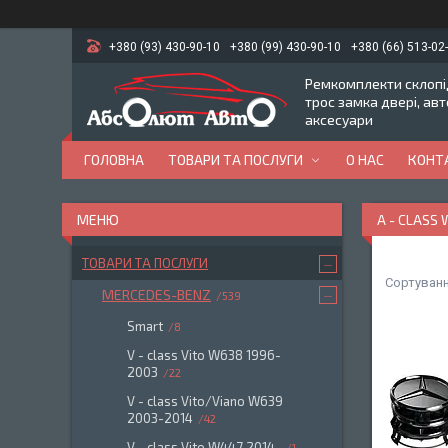
+380 (93) 430-90-10
+380 (99) 430-90-10
+380 (66) 513-02
Ремкомплекти склопід
трос замка двері, ав
аксесуари
ГОЛОВНА
ТОВАРИ ТА ПОСЛУГИ
О НАС
КОНТ
A - CLASS
ТОВАРИ ТА ПОСЛУГИ
MERCEDES-BENZ
539
Smart
8
V - class Vito W638 1996-
2003
22
V - class Vito/Viano W639
2003-2014
42
V - class Vito W447 2014-
1