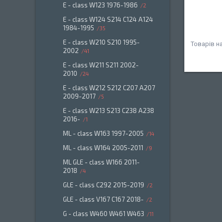
E - class W123 1976-1986
2
E - class W124 S214 C124 A124
1984-1995
35
E - class W210 S210 1995-
2002
41
E - class W211 S211 2002-
2010
24
E - class W212 S212 C207 A207
2009-2017
5
E - class W213 S213 C238 A238
2016-
1
ML - class W163 1997-2005
14
ML - class W164 2005-2011
9
ML GLE - class W166 2011-
2018
4
GLE - class C292 2015-2019
2
GLE - class V167 C167 2018-
2
G - class W460 W461 W463
11