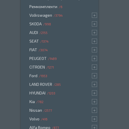
Ремкомплекти
6
Volkswagen
3794
SKODA
998
AUDI
2155
SEAT
1374
FIAT
3074
PEUGEOT
1489
CITROEN
1271
Ford
1953
LAND ROVER
285
HYUNDAI
1203
Kia
782
Nissan
2577
Volvo
416
Alfa Romeo
877