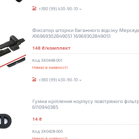
+380 (99) 430-90-10
Фіксатор шторки багажного відсіку Мерседе
A16969302849051 16969302849051
148 ₴/комплект
EK0448-001
Немає в наявності
+380 (99) 430-90-10
Гумка кріплення корпусу повітряного фільт
6110940385
14 ₴
EK0428-005
Немає в наявності