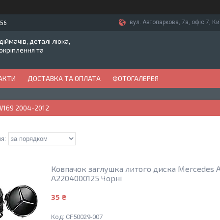
вул. Автопаркова, 7а, офіс 7, Ки
-56
іймачів, деталі люка,
токріплення та
АКТИ
ДОСТАВКА ТА ОПЛАТА
ФОТОГАЛЕРЕЯ
 W169 2004-2012
Ковпачок заглушка литого диска Mercedes A
A2204000125 Чорні
35 ₴
CF50029-007