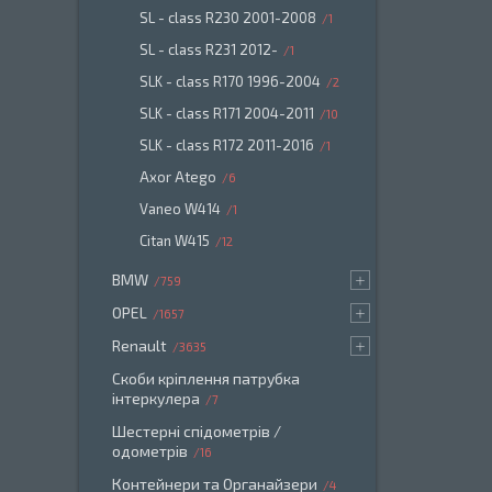
SL - class R230 2001-2008
1
SL - class R231 2012-
1
SLK - class R170 1996-2004
2
SLK - class R171 2004-2011
10
SLK - class R172 2011-2016
1
Axor Atego
6
Vaneo W414
1
Citan W415
12
BMW
759
OPEL
1657
Renault
3635
Скоби кріплення патрубка
інтеркулера
7
Шестерні спідометрів /
одометрів
16
Контейнери та Органайзери
4