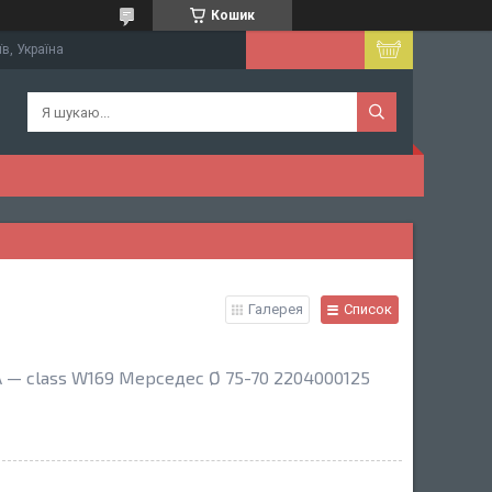
Кошик
їв, Україна
Галерея
Список
 — class W169 Мерседес Ø 75-70 2204000125