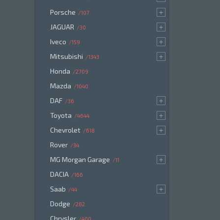
Porsche
107
JAGUAR
30
Iveco
159
Mitsubishi
1343
Honda
2709
Mazda
1040
DAF
36
Toyota
4644
Chevrolet
618
Rover
34
MG Morgan Garage
11
DACIA
166
Saab
44
Dodge
282
Chrysler
400