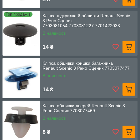
Топ продажів
Кліпса підкрилка й обшивки Renault Scenic
3 Рено Сценик
7703081054 7703081227 7701422033
В наявності
14
₴
Кліпса обшивки кришки багажника
Renault Scenic 3 Рено Сценик 7703077477
В наявності
14
₴
Кліпса обшивки дверей Renault Scenic 3
Рено Сценик 7703077469
В наявності
8
₴