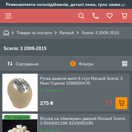
Ремкомплекти склопідіймачів, деталі люка, трос замка двер
Товари та послуги
Renault
Scenic 3 2009-2015
Scenic 3 2009-2015
Сортування
0
Фільтри
Ручка важеля мкпп 6 ступ Renault Scenic 3
Рено Сценик 328650047R
В наявності
275
₴
Топ продажів
Втулка на обмежувач дверей Renault Scenic
3 804308139R 824309533R
В наявності