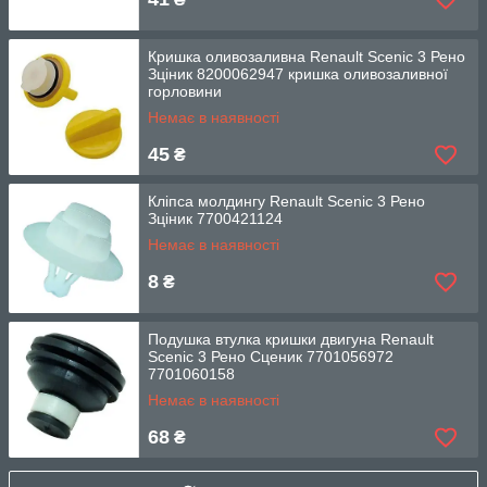
Кришка оливозаливна Renault Scenic 3 Рено
Зціник 8200062947 кришка оливозаливної
горловини
Немає в наявності
45
₴
Кліпса молдингу Renault Scenic 3 Рено
Зціник 7700421124
Немає в наявності
8
₴
Подушка втулка кришки двигуна Renault
Scenic 3 Рено Сценик 7701056972
7701060158
Немає в наявності
68
₴