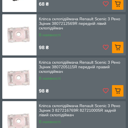
68
₴
Кліпса склопідіймача Renault Scenic 3 Рено
Зціник 3807212569R передній лівий
склопідіймач
В наявності
98
₴
Кліпса склопідіймача Renault Scenic 3 Рено
Зціник 3807205115R передній правий
склопідіймач
В наявності
98
₴
Кліпса склопідіймача Renault Scenic 3 Рено
Зціник 3 827216769R 827210005R задній
лівий склопідіймач
В наявності