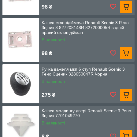
98
₴
Кліпса склопідіймача Renault Scenic 3 Рено
Зціник 3 827208148R 827200005R задній
правий склопідіймач
В наявності
98
₴
Ручка важеля мкп 6 ступ Renault Scenic 3
Рено Сценик 328650047R Чорна
В наявності
275
₴
Кліпса молдингу двері Renault Scenic 3 Рено
Зціник 7701049270
В наявності
8
₴