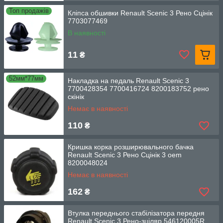
Топ продажів
Кліпса обшивки Renault Scenic 3 Рено Сцінік
7703077469
В наявності
11
₴
52мм*77мм
Накладка на педаль Renault Scenic 3
7700428354 7700416724 8200183752 рено
скінік
Немає в наявності
110
₴
Кришка корка розширювального бачка
Renault Scenic 3 Рено Сцінік 3 oem
8200048024
Немає в наявності
162
₴
Втулка переднього стабілізатора передня
Renault Scenic 3 Рено-зціляр 546120005R