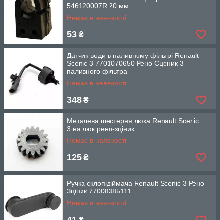
546120007R 20 мм
Немає в наявності
53
₴
Датчик води в паливному фільтрі Renault
Scenic 3 7701070650 Рено Сценик 3
паливного фільтра
Немає в наявності
348
₴
Металева шестерня люка Renault Scenic
3 на люк рено-зціник
Немає в наявності
125
₴
Ручка склопідіймача Renault Scenic 3 Рено
Зціник 77008385111
Немає в наявності
41
₴