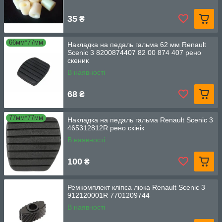
35
₴
66мм*77мм
Накладка на педаль гальма 62 мм Renault
Scenic 3 8200874407 82 00 874 407 рено
скеник
В наявності
68
₴
77мм*77мм
Накладка на педаль гальма Renault Scenic 3
465312812R рено скінік
В наявності
100
₴
Ремкомплект кліпса люка Renault Scenic 3
912120001R 7701209744
В наявності