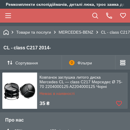
Ремкомплекти склопідіймачів, деталі люка, трос замка двер
Товари та послуги
MERCEDES-BENZ
CL - class C21
CL - class C217 2014-
Сортування
0
Фільтри
Ковпачок заглушка литого диска
Mercedes CL — class C217 Мерседес Ø 75-
70 2204000125 A2204000125 Чорні
Немає в наявності
35
₴
Про нас