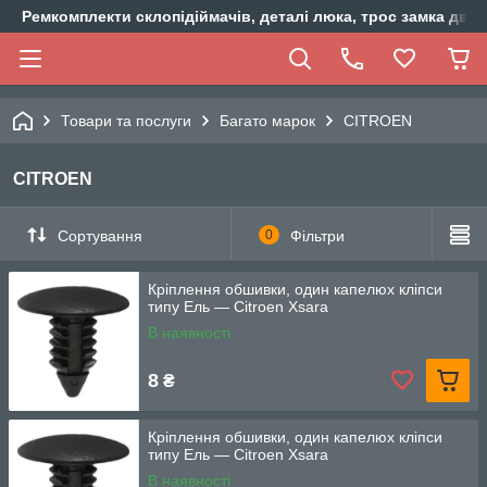
Ремкомплекти склопідіймачів, деталі люка, трос замка двер
Товари та послуги
Багато марок
CITROEN
CITROEN
Сортування
0
Фільтри
Кріплення обшивки, один капелюх кліпси
типу Ель — Citroen Xsara
В наявності
8
₴
Кріплення обшивки, один капелюх кліпси
типу Ель — Citroen Xsara
В наявності