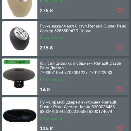
В наявності
275
₴
Ручка важеля мкп 6 ступ Renault Duster Рено
Дастер 328650047R Чорна
В наявності
275
₴
Топ продажів
Кліпса підкрилка й обшивки Renault Daster
Рено Дастер
7703081054 7703081227 7701422033
В наявності
14
₴
Ручка правих дверей внутрішня Renault
Duster Рено Дастер Чорна 8200028486
8200491984 8200310580 8200174074
В наявності
125
₴