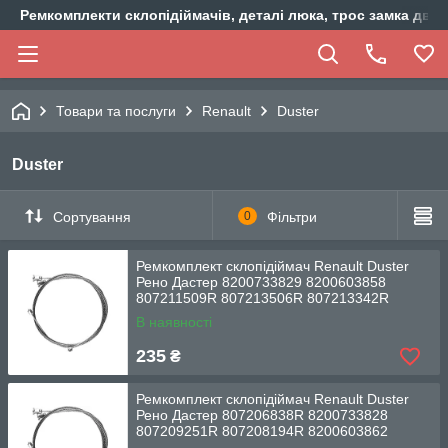
Ремкомплекти склопідіймачів, деталі люка, трос замка двер
Товари та послуги
Renault
Duster
Duster
Сортування
0
Фільтри
Ремкомплект склопідіймач Renault Duster
Рено Дастер 8200733829 8200603858
807211509R 807213506R 807213342R
В наявності
235
₴
Ремкомплект склопідіймач Renault Duster
Рено Дастер 807206838R 8200733828
807209251R 807208194R 8200603862