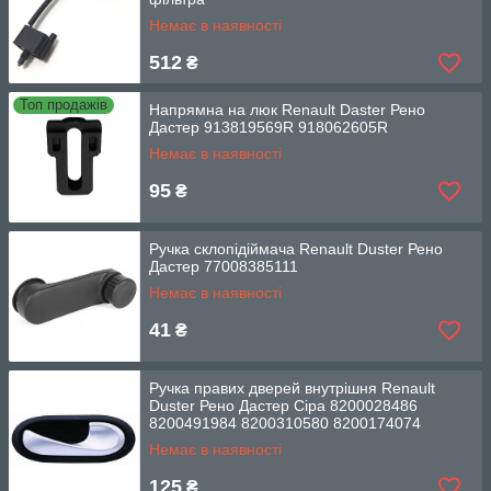
Немає в наявності
512
₴
Топ продажів
Напрямна на люк Renault Daster Рено
Дастер 913819569R 918062605R
Немає в наявності
95
₴
Ручка склопідіймача Renault Duster Рено
Дастер 77008385111
Немає в наявності
41
₴
Ручка правих дверей внутрішня Renault
Duster Рено Дастер Сіра 8200028486
8200491984 8200310580 8200174074
Немає в наявності
125
₴