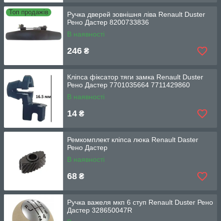
Топ продажів
Ручка дверей зовнішня ліва Renault Duster
Рено Дастер 8200733836
В наявності
246
₴
Кліпса фіксатор тяги замка Renault Duster
Рено Дастер 7701035664 7711429860
В наявності
14
₴
Ремкомплект кліпса люка Renault Daster
Рено Дастер
В наявності
68
₴
Ручка важеля мкп 6 ступ Renault Duster Рено
Дастер 328650047R