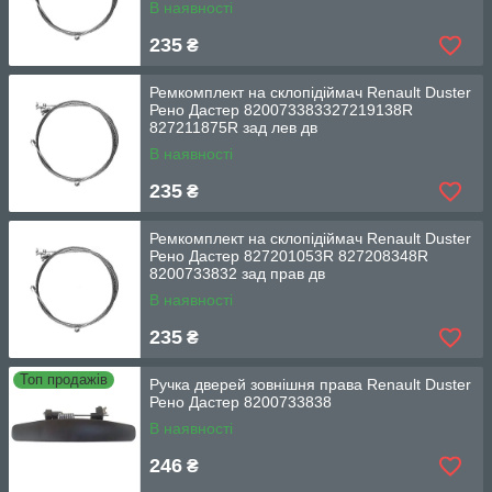
В наявності
235
₴
Ремкомплект на склопідіймач Renault Duster
Рено Дастер 820073383327219138R
827211875R зад лев дв
В наявності
235
₴
Ремкомплект на склопідіймач Renault Duster
Рено Дастер 827201053R 827208348R
8200733832 зад прав дв
В наявності
235
₴
Топ продажів
Ручка дверей зовнішня права Renault Duster
Рено Дастер 8200733838
В наявності
246
₴