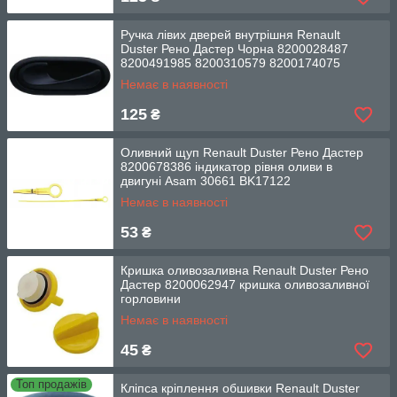
Ручка лівих дверей внутрішня Renault
Duster Рено Дастер Чорна 8200028487
8200491985 8200310579 8200174075
Немає в наявності
125
₴
Оливний щуп Renault Duster Рено Дастер
8200678386 індикатор рівня оливи в
двигуні Asam 30661 BK17122
Немає в наявності
53
₴
Кришка оливозаливна Renault Duster Рено
Дастер 8200062947 кришка оливозаливної
горловини
Немає в наявності
45
₴
Топ продажів
Кліпса кріплення обшивки Renault Duster