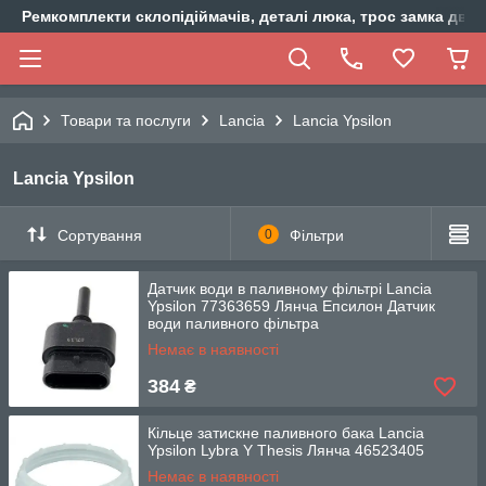
Ремкомплекти склопідіймачів, деталі люка, трос замка двер
Товари та послуги
Lancia
Lancia Ypsilon
Lancia Ypsilon
Сортування
0
Фільтри
Датчик води в паливному фільтрі Lancia
Ypsilon 77363659 Лянча Епсилон Датчик
води паливного фільтра
Немає в наявності
384
₴
Кільце затискне паливного бака Lancia
Ypsilon Lybra Y Thesis Лянча 46523405
Немає в наявності