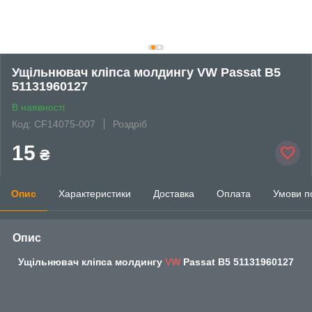
Ущільнювач кліпса молдингу VW Passat B5
51131960127
В наявності
Код: CF14075-007
Роздріб
15
₴
Опис
Характеристики
Доставка
Оплата
Умови п
Опис
Ущільнювач кліпса молдингу
VW
Passat B5 51131960127