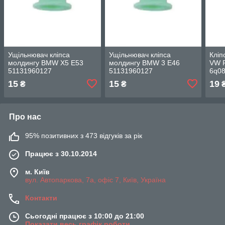
Ущільнювач кліпса
Ущільнювач кліпса
Кліп
молдингу BMW X5 E53
молдингу BMW 3 E46
VW P
51131960127
51131960127
6q08
15
15
19
₴
₴
Про нас
95% позитивних з 473 відгуків за рік
Працює з 30.10.2014
м. Київ
вул. Автопаркова, 7а, офіс 7, Київ, Україна
Контакти
Сьогодні працює з 10:00 до 21:00
Показати весь графік роботи