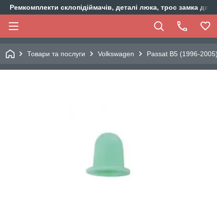
Ремкомплекти склопідіймачів, деталі люка, трос замка двер
Товари та послуги
Volkswagen
Passat B5 (1996-2005