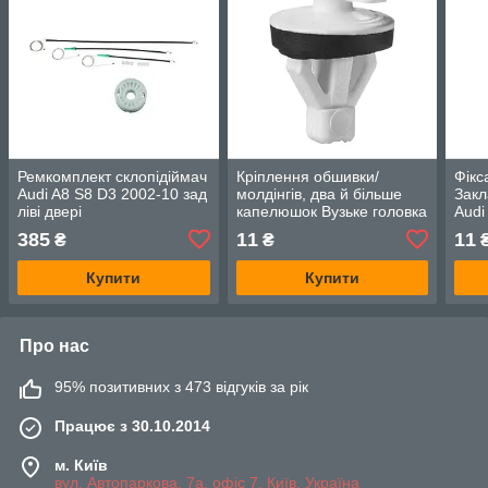
Ремкомплект склопідіймач
Кріплення обшивки/
Фікс
Audi A8 S8 D3 2002-10 зад
молдінгів, два й більше
Закл
ліві двері
капелюшок Вузьке головка
Audi
4E0839461 4E0839461A 4E0839461B 4E0839461C
— Audi A4 B7
385
11
11
₴
₴
Купити
Купити
Про нас
95% позитивних з 473 відгуків за рік
Працює з 30.10.2014
м. Київ
вул. Автопаркова, 7а, офіс 7, Київ, Україна