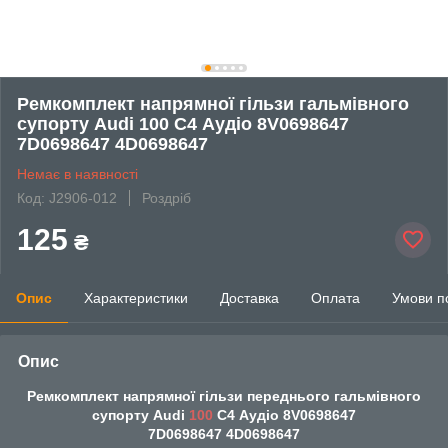
Ремкомплект напрямної гільзи гальмівного
супорту Audi 100 C4 Аудіо 8V0698647
7D0698647 4D0698647
Немає в наявності
Код: J2906-012
Роздріб
125
₴
Опис
Характеристики
Доставка
Оплата
Умови п
Опис
Ремкомплект напрямної гільзи переднього гальмівного
супорту Audi
100
C4 Аудіо 8V0698647
7D0698647 4D0698647