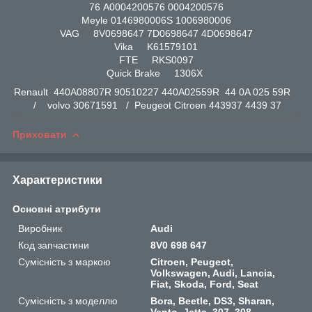
76 A0004200576 0004200576
Meyle 0146980006S 1006980006
VAG 8V0698647 7D0698647 4D0698647
Vika K61579101
FTE RKS0097
Quick Brake 1306X
Renault 440A08807R 90510227 440A02559R 44 0A 025 59R
/ volvo 30671591 / Peugeot Citroen 443937 4439 37
Приховати
Характеристики
Основні атрибути
Виробник
Audi
Код запчастини
8V0 698 647
Сумісність з маркою
Citroen, Peugeot,
Volkswagen, Audi, Lancia,
Fiat, Skoda, Ford, Seat
Сумісність з моделлю
Bora, Beetle, DS3, Sharan,
Vento, Jetta, 307, 308,