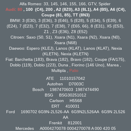
Alfa Romeo: 33, 145, 146, 155, 166, GTV, Spider
Audi: 80
, 100 (C4), 200 , A2 (8Z0), A3 (8L1), A4 (B5), A6 (C4),
Coupe (81, 85), TT (8N3)
BMW: 3 (E30), 3 (E36), 3 (E46), 5 (E28), 5 (E34), 5 (E39), 6
(E24), 7 (E23), 7 (E32), 7 (E38), 7 (E65, 66), 8 (E31), X5 (E53),
Z1 , Z3 (E36), Z8 (E52)
Citroen: Saxo (S0, S1), Xsara (N1), Xsara (N2), Xsara (N0),
Xsara (N68)
Daewoo: Espero (KLEJ), Lanos (KLAT), Lanos (KLAT), Nexia
(KLETN), Nexia (KLETN)
Fiat: Barchetta (183), Brava (182), Bravo (182), Coupe (FA/175),
Doblo (119), Doblo (223), Duna , Fiorino (146 Uno), Marea ,
Multipla ,
Palio
ATE 11010157042
Autofren D7003C
Bosch 1987470603 1987474490
BSG BSG30251012
Carlson H5568
ERT 410031
Ford 1690702 6G9N-2L526-AA 6G9N2L526AA 6G9N 2L526
AA
Frenkit 812001
Mercedes A0004270078 0004270078 A 000 420 05