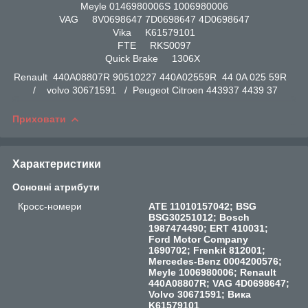
Meyle 0146980006S 1006980006
VAG 8V0698647 7D0698647 4D0698647
Vika K61579101
FTE RKS0097
Quick Brake 1306X
Renault 440A08807R 90510227 440A02559R 44 0A 025 59R
/ volvo 30671591 / Peugeot Citroen 443937 4439 37
Приховати
Характеристики
Основні атрибути
Кросс-номери
ATE 11010157042; BSG
BSG30251012; Bosch
1987474490; ERT 410031;
Ford Motor Company
1690702; Frenkit 812001;
Mercedes-Benz 0004200576;
Meyle 1006980006; Renault
440A08807R; VAG 4D0698647;
Volvo 30671591; Вика
K61579101