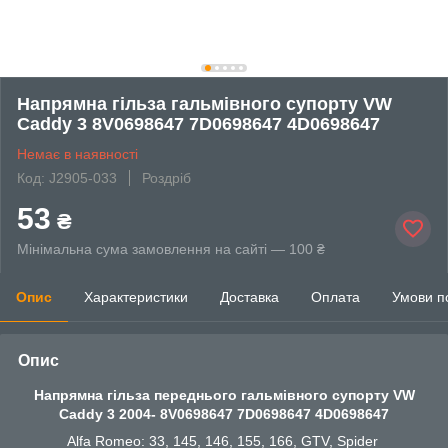
Напрямна гільза гальмівного супорту VW
Caddy 3 8V0698647 7D0698647 4D0698647
Немає в наявності
Код: J2905-033
Роздріб
53
₴
Мінімальна сума замовлення на сайті — 100 ₴
Опис
Характеристики
Доставка
Оплата
Умови п
Опис
Напрямна гільза переднього гальмівного супорту VW
Caddy 3 2004- 8V0698647 7D0698647 4D0698647
Alfa Romeo: 33, 145, 146, 155, 166, GTV, Spider