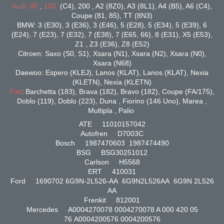
Audi: 80
,
100
(C4), 200 , A2 (8Z0), A3 (8L1), A4 (B5), A6 (C4),
Coupe (81, 85), TT (8N3)
BMW: 3 (E30), 3 (E36), 3 (E46), 5 (E28), 5 (E34), 5 (E39), 6
(E24), 7 (E23), 7 (E32), 7 (E38), 7 (E65, 66), 8 (E31), X5 (E53),
Z1 , Z3 (E36), Z8 (E52)
Citroen: Saxo (S0, S1), Xsara (N1), Xsara (N2), Xsara (N0),
Xsara (N68)
Daewoo: Espero (KLEJ), Lanos (KLAT), Lanos (KLAT), Nexia
(KLETN), Nexia (KLETN)
Fiat
: Barchetta (183), Brava (182), Bravo (182), Coupe (FA/175),
Doblo (119), Doblo (223), Duna , Fiorino (146 Uno), Marea ,
Multipla , Palio
ATE 11010157042
Autofren D7003C
Bosch 1987470603 1987474490
BSG BSG30251012
Carlson H5568
ERT 410031
Ford 1690702 6G9N-2L526-AA 6G9N2L526AA 6G9N 2L526
AA
Frenkit 812001
Mercedes A0004270078 0004270078 A 000 420 05
76 A0004200576 0004200576