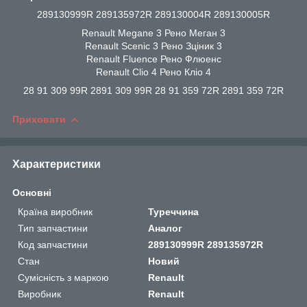
289130999R 289135972R 289130004R 289130005R
Renault Megane 3 Рено Меган 3
Renault Scenic 3 Рено Зціник 3
Renault Fluence Рено Флюенс
Renault Clio 4 Рено Кліо 4
28 91 309 99R 2891 309 99R 28 91 359 72R 2891 359 72R
Приховати
Характеристики
Основні
Країна виробник
Туреччина
Тип запчастини
Аналог
Код запчастини
289130999R 289135972R
Стан
Новий
Сумісність з маркою
Renault
Виробник
Renault