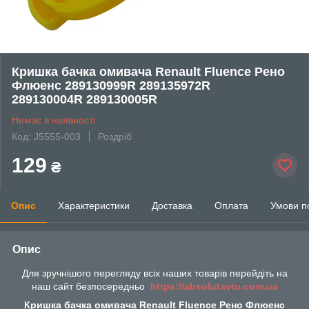
Кришка бачка омивача Renault Fluence Рено
Флюенс 289130999R 289135972R
289130004R 289130005R
Немає в наявності
Код: J5555-003
Роздріб
129
₴
Опис
Характеристики
Доставка
Оплата
Умови п
Опис
Для зручнішого перегляду всіх наших товарів перейдіть на
наш сайт безпосередньо
https://absolutavto.com.ua
Кришка бачка омивача Renault Fluence Рено Флюенс