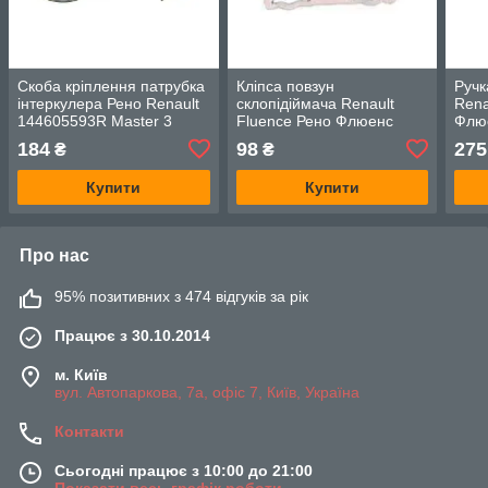
Скоба кріплення патрубка
Кліпса повзун
Ручк
інтеркулера Рено Renault
склопідіймача Renault
Rena
144605593R Master 3
Fluence Рено Флюенс
Флю
Duster Opel Movano
807210014R 807210018R
184
98
275
₴
₴
Nissan NV400
807210002R передній
лівий
Купити
Купити
Про нас
95% позитивних з 474 відгуків за рік
Працює з 30.10.2014
м. Київ
вул. Автопаркова, 7а, офіс 7, Київ, Україна
Контакти
Сьогодні працює з 10:00 до 21:00
Показати весь графік роботи