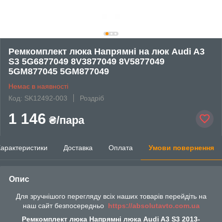
Ремкомплект люка Напрямні на люк Audi A3
S3 5G6877049 8V3877049 8V5877049
5GM877045 5GM877049
Немає в наявності
Код: SK12492-003
Роздріб
1 146
₴/пара
арактеристики
Доставка
Оплата
Умови повернення
Опис
Для зручнішого перегляду всіх наших товарів перейдіть на
наш сайт безпосередньо
https://absolutavto.com.ua
Ремкомплект люка Напрямні люка Audi A3 S3 2013-