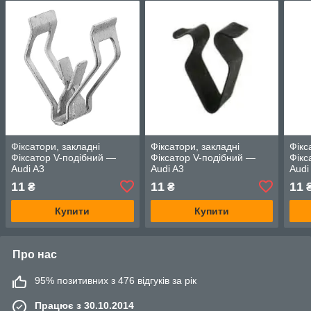
Фіксатори, закладні
Фіксатори, закладні
Фікс
Фіксатор V-подібний —
Фіксатор V-подібний —
Фікс
Audi A3
Audi A3
Audi
11
11
11
₴
₴
Купити
Купити
Про нас
95% позитивних з 476 відгуків за рік
Працює з 30.10.2014