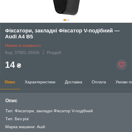
Фіксатори, закладні Фіксатор V-подібний —
Audi A4 B5
Немає в наявності
Код: 37881-16506
Роздріб
14
₴
Опис
Характеристики
Доставка
Оплата
Умови п
Опис
Тип: Фіксатори, закладні Фіксатор V-подібний
Тип: Без різі
Марка машини: Audi