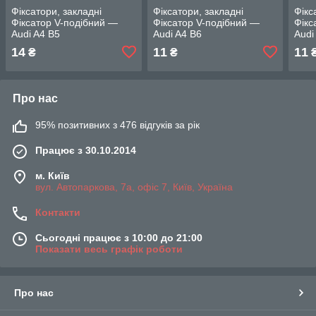
Фіксатори, закладні
Фіксатори, закладні
Фікс
Фіксатор V-подібний —
Фіксатор V-подібний —
Фікс
Audi A4 B5
Audi A4 B6
Audi
14
11
11
₴
₴
Про нас
95% позитивних з 476 відгуків за рік
Працює з 30.10.2014
м. Київ
вул. Автопаркова, 7а, офіс 7, Київ, Україна
Контакти
Сьогодні працює з 10:00 до 21:00
Показати весь графік роботи
Про нас