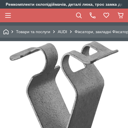
Ремкомплекти склопідіймачів, деталі люка, трос замка двер
Товари та послуги
AUDI
Фіксатори, закладні Фіксато