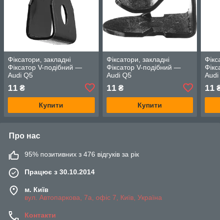
Фіксатори, закладні
Фіксатори, закладні
Фікс
Фіксатор V-подібний —
Фіксатор V-подібний —
Фікс
Audi Q5
Audi Q5
Audi
11
11
11
₴
₴
Купити
Купити
Про нас
95% позитивних з 476 відгуків за рік
Працює з 30.10.2014
м. Київ
вул. Автопаркова, 7а, офіс 7, Київ, Україна
Контакти