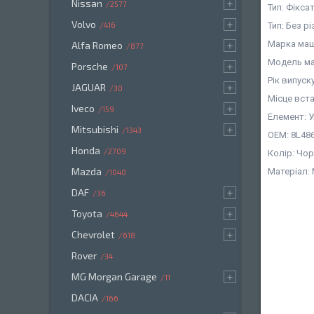
Nissan
2577
Тип: Фікса
Volvo
Тип: Без рі
416
Марка маш
Alfa Romeo
877
Модель ма
Porsche
107
Рік випуску
JAGUAR
30
Місце вст
Iveco
159
Елемент: У
Mitsubishi
1343
OEM: 8L48
Honda
2709
Колір: Чо
Mazda
Матеріал:
1040
DAF
36
Toyota
4644
Chevrolet
618
Rover
34
MG Morgan Garage
11
DACIA
166