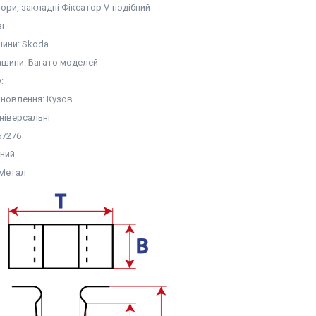
тори, закладні Фіксатор V-подібний
зі
ини: Skoda
шини: Багато моделей
:
ановлення: Кузов
ніверсальні
67276
рний
 Метал