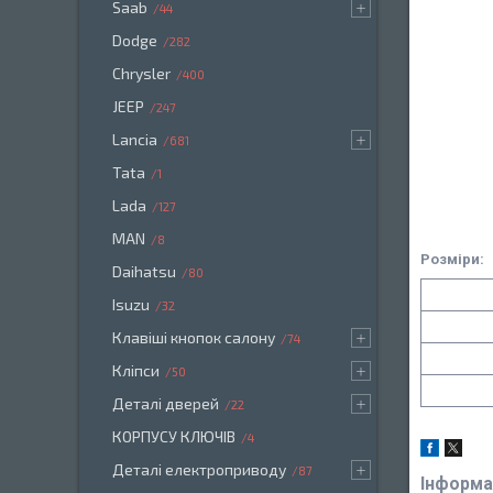
Saab
44
Dodge
282
Chrysler
400
JEEP
247
Lancia
681
Tata
1
Lada
127
MAN
8
Розміри:
Daihatsu
80
Isuzu
32
Клавіші кнопок салону
74
Кліпси
50
Деталі дверей
22
КОРПУСУ КЛЮЧІВ
4
Деталі електроприводу
87
Інформа