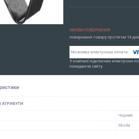
повернення товару протягом 14 дн
У компанії підключені електронні пл
покидаючи сайту.
ристики
І АТРИБУТИ
Чорний
к
Skoda