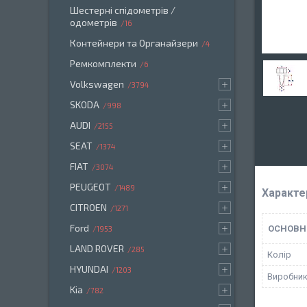
Шестерні спідометрів /
одометрів
16
Контейнери та Органайзери
4
Ремкомплекти
6
Volkswagen
3794
SKODA
998
AUDI
2155
SEAT
1374
FIAT
3074
PEUGEOT
1489
Характе
CITROEN
1271
Ford
ОСНОВН
1953
LAND ROVER
285
Колір
HYUNDAI
1203
Виробни
Kia
782