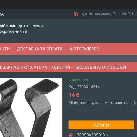
вул. Автопаркова, 7а, офіс 7, Ки
-56
іймачів, деталі люка,
токріплення та
АКТИ
ДОСТАВКА ТА ОПЛАТА
ФОТОГАЛЕРЕЯ
, ЗАКЛАДНІ ФІКСАТОР V-ПОДІБНИЙ — SKODA БАГАТО МОДЕЛЕЙ
В наявності
Код:
37933-16514
14 ₴
Мінімальна сума замовлення на сайт
КУПИТИ
+380994309010