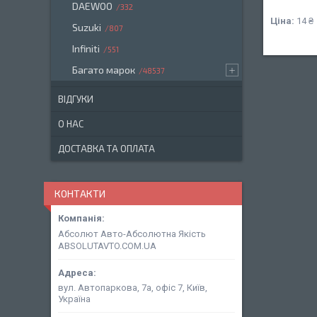
DAEWOO
332
Ціна:
14 ₴
Suzuki
807
Infiniti
551
Багато марок
48537
ВІДГУКИ
О НАС
ДОСТАВКА ТА ОПЛАТА
КОНТАКТИ
Абсолют Авто-Абсолютна Якість
ABSOLUTAVTO.COM.UA
вул. Автопаркова, 7а, офіс 7, Київ,
Україна