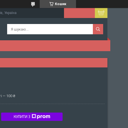
Кошик
їв, Україна
і — 100 ₴
КУПИТИ З