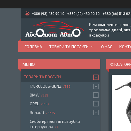
+380 (93) 430-90-10
+380 (99) 430-90-10
+380 (66) 513-02
Ремкомплекти склопід
трос замка двері, ав
аксесуари
ГОЛОВНА
ТОВАРИ ТА ПОСЛУГИ
О НАС
КОНТ
ФІКСАТОРИ
ТОВАРИ ТА ПОСЛУГИ
MERCEDES-BENZ
539
BMW
759
OPEL
1657
Renault
3635
Скоби кріплення патрубка
інтеркулера
7