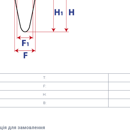
T:
F:
H:
B:
ція для замовлення