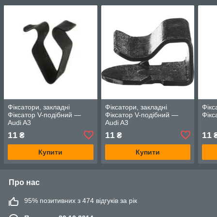
Фіксатори, закладні
Фіксатори, закладні
Фікс
Фіксатор V-подібний —
Фіксатор V-подібний —
Фікс
Audi A3
Audi A3
11
11
11
₴
₴
Купити
Купити
Про нас
95% позитивних з 474 відгуків за рік