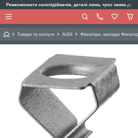
Ремкомплекти склопідіймачів, деталі люка, трос замка двер
Товари та послуги
AUDI
Фіксатори, закладні Фіксато