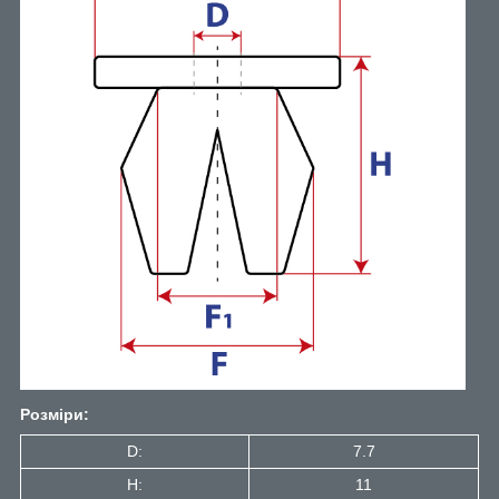
Розміри:
D:
7.7
H:
11