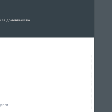
ів
за домовленістю
делей