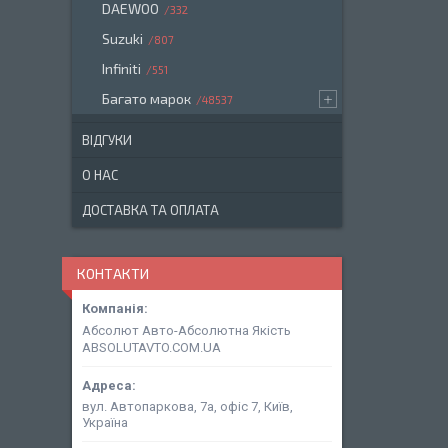
DAEWOO
332
Suzuki
807
Infiniti
551
Багато марок
48537
ВІДГУКИ
О НАС
ДОСТАВКА ТА ОПЛАТА
КОНТАКТИ
Абсолют Авто-Абсолютна Якість
ABSOLUTAVTO.COM.UA
вул. Автопаркова, 7а, офіс 7, Київ,
Україна