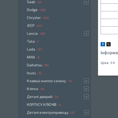
Saab
44
Dodge
282
Chrysler
400
JEEP
247
Lancia
681
Tata
1
Lada
127
Інформа
MAN
8
Ціна:
8 ₴
Daihatsu
80
Isuzu
32
Клавіші кнопок салону
74
Кліпси
50
Деталі дверей
22
КОРПУСУ КЛЮЧІВ
4
Деталі електроприводу
87