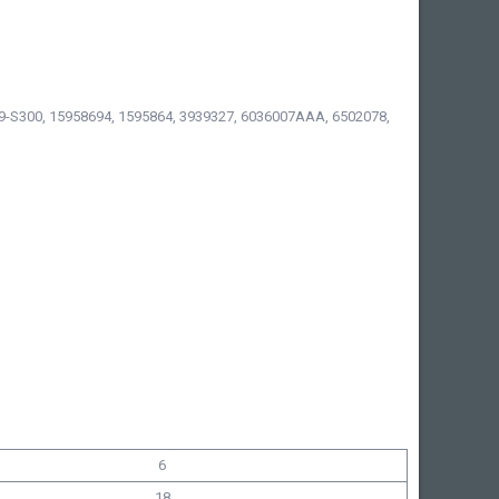
9-S300, 15958694, 1595864, 3939327, 6036007AAA, 6502078,
6
18