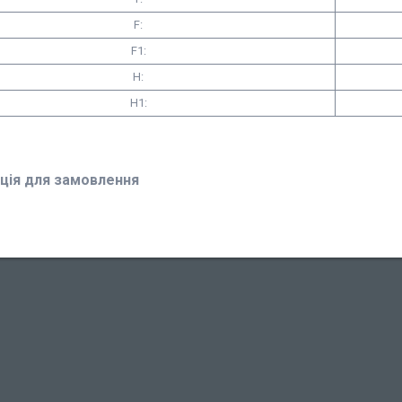
F:
F1:
H:
H1:
ція для замовлення