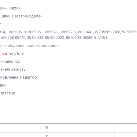
ини: Suzuki
шини: Багато моделей
:
34, 1605396, 01605396, 388577S, 388577-S, 6030441, W705589S300, W70558
1569768,85746-06-06000, 857606000, 8676000, 06500 85746-0
лення обшивки, один капелюшок
іпси
типу Ель
ий капелюх
анелі захисту
ановлення: Радіатор
рний
 Пластик
Ø:
T: