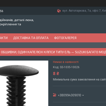
вул. Автопаркова, 7а, офіс 7, Ки
-56
іймачів, деталі люка,
токріплення та
АКТИ
ДОСТАВКА ТА ОПЛАТА
ФОТОГАЛЕРЕЯ
 ОБШИВКИ, ОДИН КАПЕЛЮХ КЛІПСИ ТИПУ ЕЛЬ — SUZUKI БАГАТО МО
Немає в наявності
Код:
SS-1035-10026
8 ₴
Мінімальна сума замовлення на сайт
+380994309010