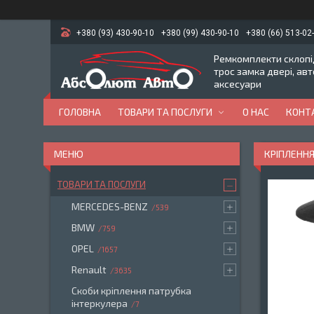
+380 (93) 430-90-10
+380 (99) 430-90-10
+380 (66) 513-02
Ремкомплекти склопід
трос замка двері, ав
аксесуари
ГОЛОВНА
ТОВАРИ ТА ПОСЛУГИ
О НАС
КОНТ
КРІПЛЕННЯ
ТОВАРИ ТА ПОСЛУГИ
MERCEDES-BENZ
539
BMW
759
OPEL
1657
Renault
3635
Скоби кріплення патрубка
інтеркулера
7