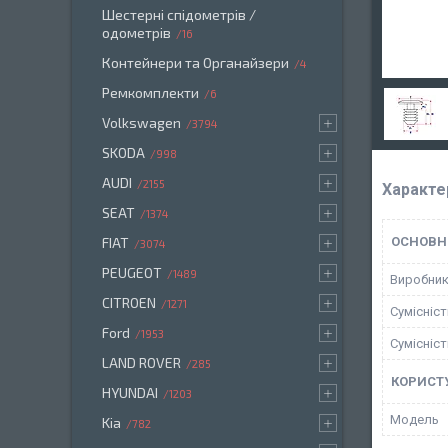
Шестерні спідометрів /
одометрів
16
Контейнери та Органайзери
4
Ремкомплекти
6
Volkswagen
3794
SKODA
998
AUDI
2155
Характе
SEAT
1374
FIAT
ОСНОВН
3074
PEUGEOT
1489
Виробни
CITROEN
1271
Сумісніс
Ford
1953
Сумісніс
LAND ROVER
285
КОРИСТ
HYUNDAI
1203
Мoдель
Kia
782