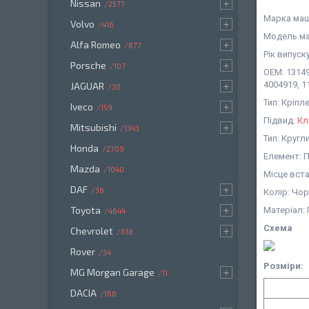
Nissan
2577
Марка маш
Volvo
416
Модель ма
Alfa Romeo
877
Рік випуску
Porsche
107
OEM: 13149
4004919, 1
JAGUAR
30
Тип: Кріп
Iveco
159
Підвид:
Кл
Mitsubishi
1343
Тип: Кругл
Honda
2709
Елемент: П
Mazda
1040
Місце вст
DAF
36
Колір: Чо
Toyota
Матеріал:
4644
Схема
Chevrolet
618
Rover
34
Розміри:
MG Morgan Garage
11
DACIA
166