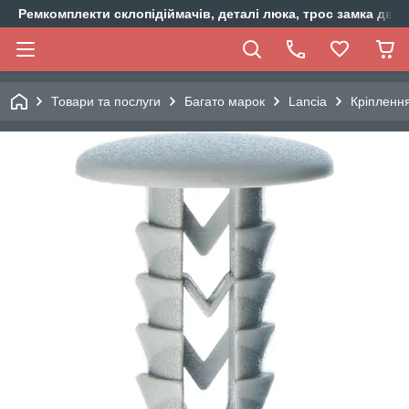
Ремкомплекти склопідіймачів, деталі люка, трос замка двер
Товари та послуги
Багато марок
Lancia
Кріплення