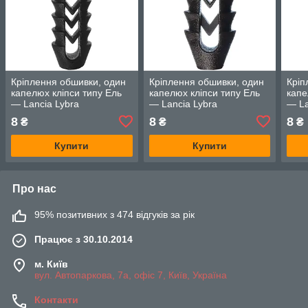
Кріплення обшивки, один
Кріплення обшивки, один
Кріп
капелюх кліпси типу Ель
капелюх кліпси типу Ель
капе
— Lancia Lybra
— Lancia Lybra
— La
8
8
8
₴
₴
₴
Купити
Купити
Про нас
95% позитивних з 474 відгуків за рік
Працює з 30.10.2014
м. Київ
вул. Автопаркова, 7а, офіс 7, Київ, Україна
Контакти