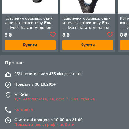
Кріплення обшивки, один
Кріплення обшивки, один
Кріп
капелюх кліпси типу Ель
капелюх кліпси типу Ель
капе
— Iveco Багато моделей
— Iveco Багато моделей
— Iv
8
8
8
₴
₴
₴
Купити
Купити
Про нас
95% позитивних з 475 відгуків за рік
Працює з 30.10.2014
м. Київ
вул. Автопаркова, 7а, офіс 7, Київ, Україна
Контакти
Сьогодні працює з 10:00 до 21:00
Показати весь графік роботи