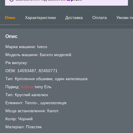
Опис
Характеристики
Доставка
Оплата
Умови п
Опис
Марка машини: Iveco
Модель машини: Багато моделей
Рік випуску:
OEM: 14593487, 82450771
Тип: Кріплення обшивки, один капелюшок
Підвид:
Кліпси
типу Ель
Тип: Круглий капелюх
Елемент: Тепло-, шумоізоляція
Місце встановлення: Капот
Колір: Чорний
Матеріал: Пластик