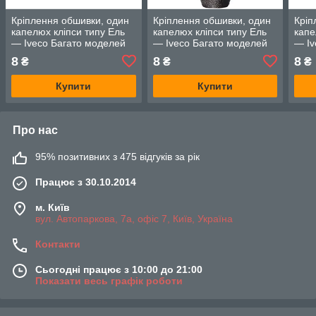
Кріплення обшивки, один
Кріплення обшивки, один
Кріп
капелюх кліпси типу Ель
капелюх кліпси типу Ель
капе
— Iveco Багато моделей
— Iveco Багато моделей
— Iv
8
8
8
₴
₴
₴
Купити
Купити
Про нас
95% позитивних з 475 відгуків за рік
Працює з 30.10.2014
м. Київ
вул. Автопаркова, 7а, офіс 7, Київ, Україна
Контакти
Сьогодні працює з 10:00 до 21:00
Показати весь графік роботи