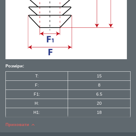
Розміри:
T:
15
F:
8
F1:
6.5
H:
20
H1:
18
Приховати