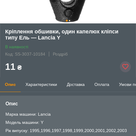
Кріплення обшивки, один капелюх кліпси
типу Ель — Lancia Y
В наявності
Код: SS-3037-10184
Роздріб
11
₴
Опис
Характеристики
Доставка
Оплата
Умови п
Опис
Марка машини: Lancia
Модель машини: Y
Рік випуску: 1995,1996,1997,1998,1999,2000,2001,2002,2003