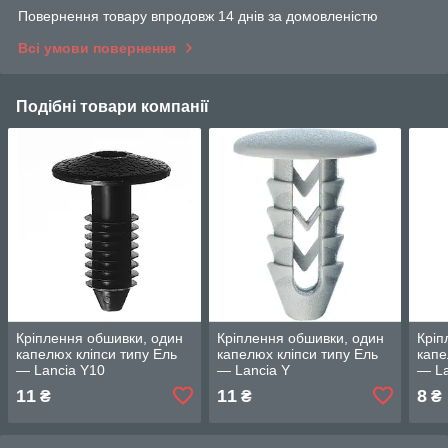
Повернення товару впродовж 14 днів за домовленістю
Всі умови повернення
Подібні товари компанії
Кріплення обшивки, один
Кріплення обшивки, один
Кріп
капелюх кліпси типу Ель
капелюх кліпси типу Ель
капе
— Lancia Y10
— Lancia Y
— La
11
11
8
₴
₴
₴