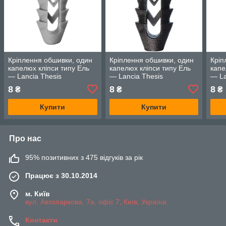
Кріплення обшивки, один
Кріплення обшивки, один
Кріп
капелюх кліпси типу Ель
капелюх кліпси типу Ель
капе
— Lancia Thesis
— Lancia Thesis
— La
8
8
8
₴
₴
₴
Купити
Купити
Про нас
95% позитивних з 475 відгуків за рік
Працює з 30.10.2014
м. Київ
вул. Автопаркова, 7а, офіс 7, Київ, Україна
Контакти