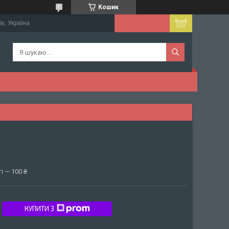
Кошик
їв, Україна
і — 100 ₴
КУПИТИ З