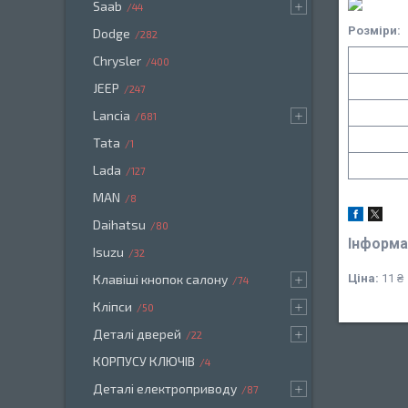
Saab
44
Розміри:
Dodge
282
Chrysler
400
JEEP
247
Lancia
681
Tata
1
Lada
127
MAN
8
Daihatsu
80
Інформа
Isuzu
32
Ціна:
11 ₴
Клавіші кнопок салону
74
Кліпси
50
Деталі дверей
22
КОРПУСУ КЛЮЧІВ
4
Деталі електроприводу
87