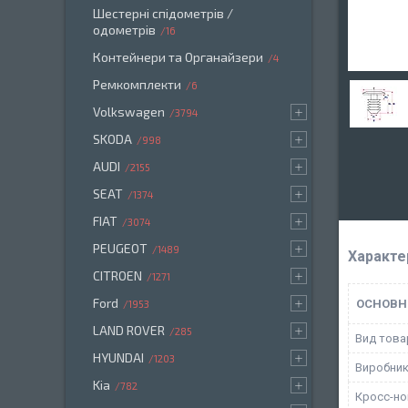
Шестерні спідометрів /
одометрів
16
Контейнери та Органайзери
4
Ремкомплекти
6
Volkswagen
3794
SKODA
998
AUDI
2155
SEAT
1374
FIAT
3074
PEUGEOT
1489
Характе
CITROEN
1271
Ford
ОСНОВН
1953
LAND ROVER
285
Вид това
HYUNDAI
1203
Виробни
Kia
782
Кросс-н