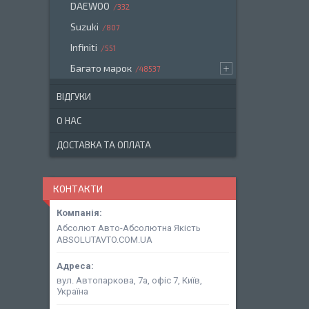
DAEWOO
332
Suzuki
807
Infiniti
551
Багато марок
48537
ВІДГУКИ
О НАС
ДОСТАВКА ТА ОПЛАТА
КОНТАКТИ
Абсолют Авто-Абсолютна Якість
ABSOLUTAVTO.COM.UA
вул. Автопаркова, 7а, офіс 7, Київ,
Україна