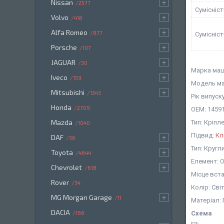
Nissan
2577
Сумісніс
Volvo
416
Alfa Romeo
877
Сумісніс
Porsche
107
JAGUAR
30
Марка маш
Iveco
159
Модель ма
Mitsubishi
1343
Рік випуск
Honda
2709
OEM: 14591
Mazda
Тип: Кріп
1040
Підвид:
Кл
DAF
36
Тип: Кругл
Toyota
4644
Елемент: 
Chevrolet
618
Місце вст
Rover
34
Колір: Сві
MG Morgan Garage
11
Матеріал:
DACIA
Схема
166