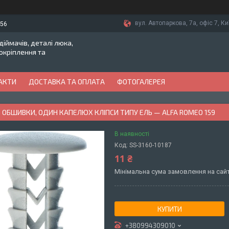
вул. Автопаркова, 7а, офіс 7, Ки
-56
іймачів, деталі люка,
токріплення та
АКТИ
ДОСТАВКА ТА ОПЛАТА
ФОТОГАЛЕРЕЯ
 ОБШИВКИ, ОДИН КАПЕЛЮХ КЛІПСИ ТИПУ ЕЛЬ — ALFA ROMEO 159
В наявності
Код:
SS-3160-10187
11 ₴
Мінімальна сума замовлення на сайт
КУПИТИ
+380994309010