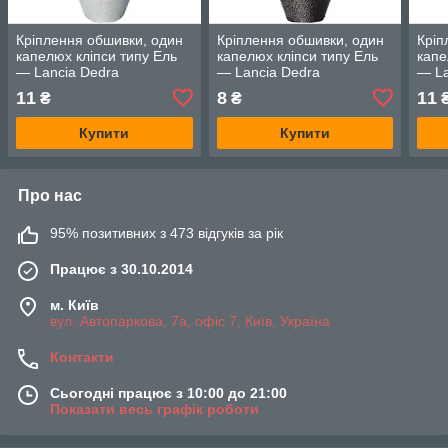
Кріплення обшивки, один
Кріплення обшивки, один
Кріп
капелюх кліпси типу Ель
капелюх кліпси типу Ель
капе
— Lancia Dedra
— Lancia Dedra
— La
11
8
11
₴
₴
Купити
Купити
Про нас
95% позитивних з 473 відгуків за рік
Працює з 30.10.2014
м. Київ
вул. Автопаркова, 7а, офіс 7, Київ, Україна
Контакти
Сьогодні працює з 10:00 до 21:00
Показати весь графік роботи