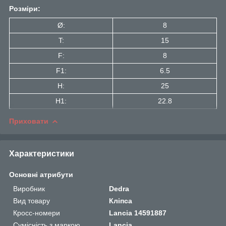
Розміри:
Ø:
8
T:
15
F:
8
F1:
6.5
H:
25
H1:
22.8
Приховати
Характеристики
Основні атрибути
Виробник
Dedra
Вид товару
Кліпса
Кросс-номери
Lancia 14591887
Сумісність з маркою
Lancia