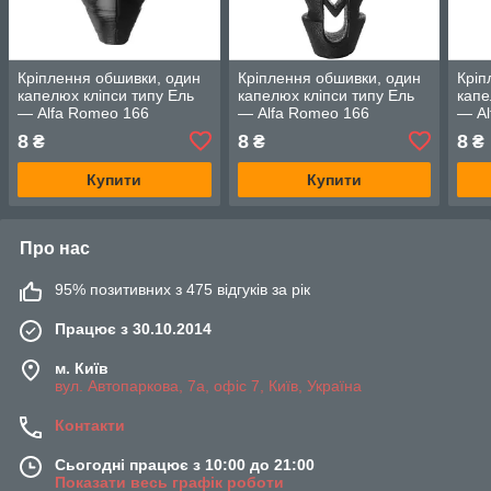
Кріплення обшивки, один
Кріплення обшивки, один
Кріп
капелюх кліпси типу Ель
капелюх кліпси типу Ель
капе
— Alfa Romeo 166
— Alfa Romeo 166
— Al
8
8
8
₴
₴
₴
Купити
Купити
Про нас
95% позитивних з 475 відгуків за рік
Працює з 30.10.2014
м. Київ
вул. Автопаркова, 7а, офіс 7, Київ, Україна
Контакти
Сьогодні працює з 10:00 до 21:00
Показати весь графік роботи