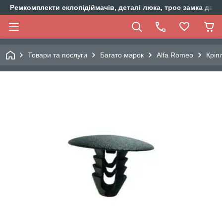
Ремкомплекти склопідіймачів, деталі люка, трос замка двер
Товари та послуги
Багато марок
Alfa Romeo
Кріп