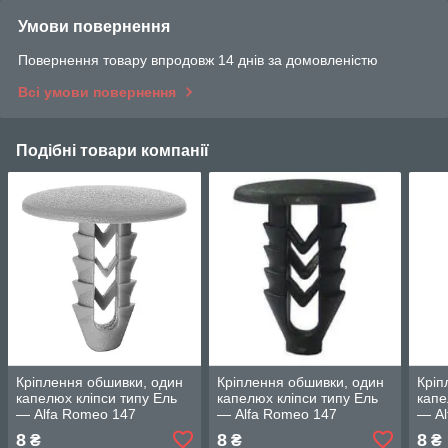
Умови повернення
Повернення товару впродовж 14 днів за домовленістю
Всі умови повернення
Подібні товари компанії
Кріплення обшивки, один
Кріплення обшивки, один
Кріп
капелюх кліпси типу Ель
капелюх кліпси типу Ель
капе
— Alfa Romeo 147
— Alfa Romeo 147
— Al
8
8
8
₴
₴
₴