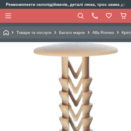
Ремкомплекти склопідіймачів, деталі люка, трос замка двер
Товари та послуги
Багато марок
Alfa Romeo
Кріп