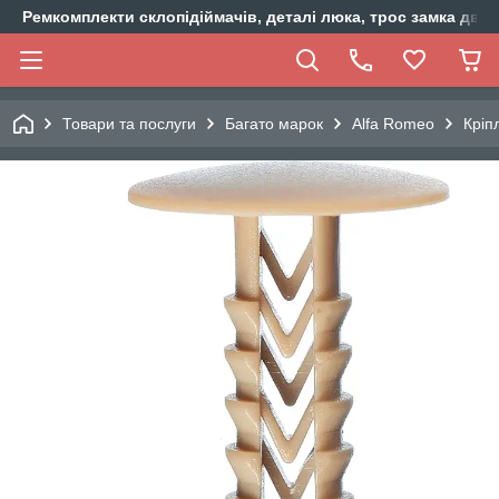
Ремкомплекти склопідіймачів, деталі люка, трос замка двер
Товари та послуги
Багато марок
Alfa Romeo
Кріп