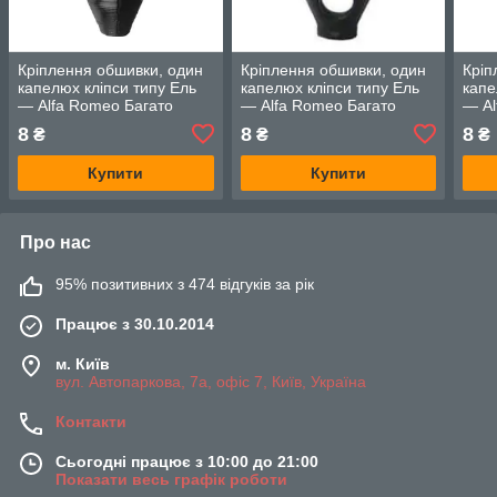
Кріплення обшивки, один
Кріплення обшивки, один
Кріп
капелюх кліпси типу Ель
капелюх кліпси типу Ель
капе
— Alfa Romeo Багато
— Alfa Romeo Багато
— Al
моделей
моделей
мод
8
8
8
₴
₴
₴
Купити
Купити
Про нас
95% позитивних з 474 відгуків за рік
Працює з 30.10.2014
м. Київ
вул. Автопаркова, 7а, офіс 7, Київ, Україна
Контакти
Сьогодні працює з 10:00 до 21:00
Показати весь графік роботи