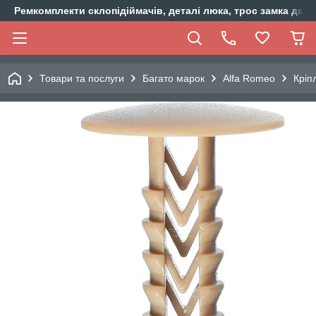
Ремкомплекти склопідіймачів, деталі люка, трос замка двер
Товари та послуги
Багато марок
Alfa Romeo
Кріп