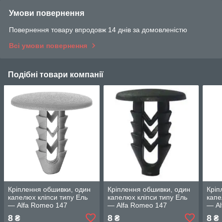
Умови повернення
Повернення товару впродовж 14 днів за домовленістю
Всі умови повернення
Подібні товари компанії
Кріплення обшивки, один
Кріплення обшивки, один
Кріп
капелюх кліпси типу Ель
капелюх кліпси типу Ель
капе
— Alfa Romeo 147
— Alfa Romeo 147
— Al
8
8
8
₴
₴
₴