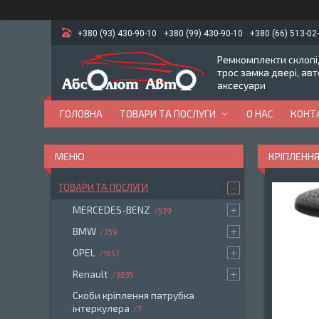
+380 (93) 430-90-10
+380 (99) 430-90-10
+380 (66) 513-02
Ремкомплекти склопід
трос замка двері, ав
аксесуари
ГОЛОВНА
ТОВАРИ ТА ПОСЛУГИ
О НАС
КОНТ
КРІПЛЕННЯ
ТОВАРИ ТА ПОСЛУГИ
MERCEDES-BENZ
539
BMW
759
OPEL
1657
Renault
3635
Скоби кріплення патрубка
інтеркулера
7