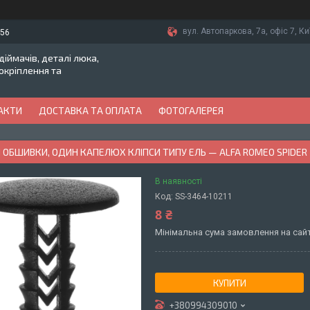
вул. Автопаркова, 7а, офіс 7, Ки
-56
іймачів, деталі люка,
токріплення та
АКТИ
ДОСТАВКА ТА ОПЛАТА
ФОТОГАЛЕРЕЯ
 ОБШИВКИ, ОДИН КАПЕЛЮХ КЛІПСИ ТИПУ ЕЛЬ — ALFA ROMEO SPIDER
В наявності
Код:
SS-3464-10211
8 ₴
Мінімальна сума замовлення на сайт
КУПИТИ
+380994309010