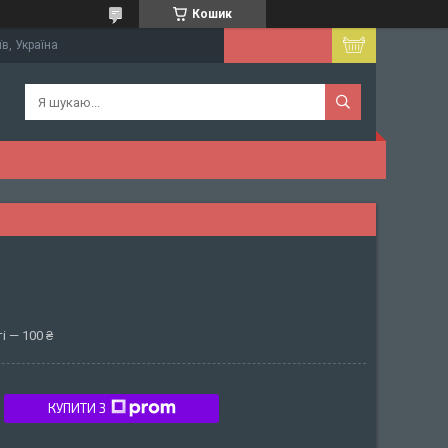
Кошик
їв, Україна
і — 100 ₴
КУПИТИ З