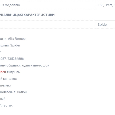
ть з моделлю
156, Brera,
УВАЛЬНИЦЬКІ ХАРАКТЕРИСТИКИ
Spider
ини: Alfa Romeo
шини: Spider
:
087, 735284886
лення обшивки, один капелюшок
іпси
типу Ель
ий капелюх
Килимки
ановлення: Салон
рний
 Пластик