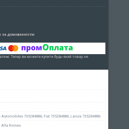
ів
за домовленістю
атежі. Тепер ви можете купити будь-який товар не
 Automobiles 735284886; Fiat 735284886; Lancia 735284886
t, Alfa Romeo