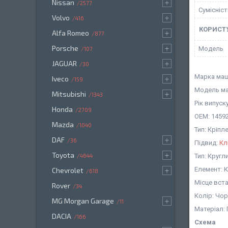
Nissan
2577
Сумісніс
Volvo
416
КОРИСТ
Alfa Romeo
877
Porsche
Мoдель
107
JAGUAR
30
Марка маш
Iveco
159
Модель ма
Mitsubishi
1343
Рік випуску
Honda
2709
OEM: 14592
Mazda
1040
Тип: Кріп
DAF
36
Підвид:
Кл
Toyota
Тип: Кругл
4644
Елемент: 
Chevrolet
618
Місце вст
Rover
34
Колір: Чо
MG Morgan Garage
11
Матеріал:
DACIA
166
Схема