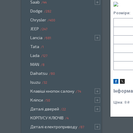
Saab
44
Dodge
282
Розміри:
Chrysler
400
JEEP
247
Lancia
681
Tata
1
Lada
127
MAN
8
Daihatsu
80
Isuzu
32
Інформа
Клавіші кнопок салону
74
Кліпси
50
Ціна:
8 ₴
Деталі дверей
22
КОРПУСУ КЛЮЧІВ
4
Деталі електроприводу
87