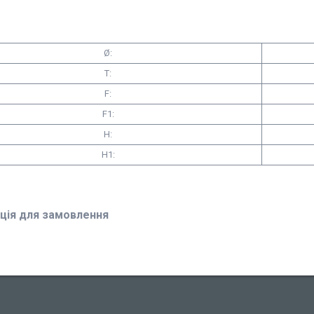
Ø:
T:
F:
F1:
H:
H1:
ція для замовлення