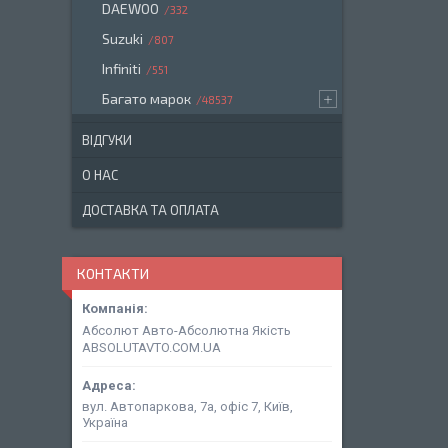
DAEWOO
332
Suzuki
807
Infiniti
551
Багато марок
48537
ВІДГУКИ
О НАС
ДОСТАВКА ТА ОПЛАТА
КОНТАКТИ
Абсолют Авто-Абсолютна Якість
ABSOLUTAVTO.COM.UA
вул. Автопаркова, 7а, офіс 7, Київ,
Україна