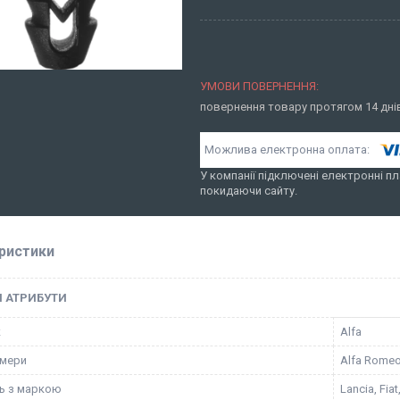
повернення товару протягом 14 дн
У компанії підключені електронні пл
покидаючи сайту.
ристики
І АТРИБУТИ
к
Alfa
омери
Alfa Romeo
ть з маркою
Lancia, Fia