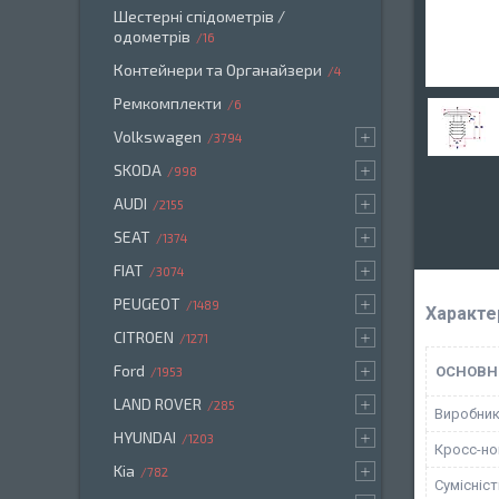
Шестерні спідометрів /
одометрів
16
Контейнери та Органайзери
4
Ремкомплекти
6
Volkswagen
3794
SKODA
998
AUDI
2155
SEAT
1374
FIAT
3074
PEUGEOT
1489
Характе
CITROEN
1271
Ford
ОСНОВН
1953
LAND ROVER
285
Виробни
HYUNDAI
1203
Кросс-н
Kia
782
Сумісніс