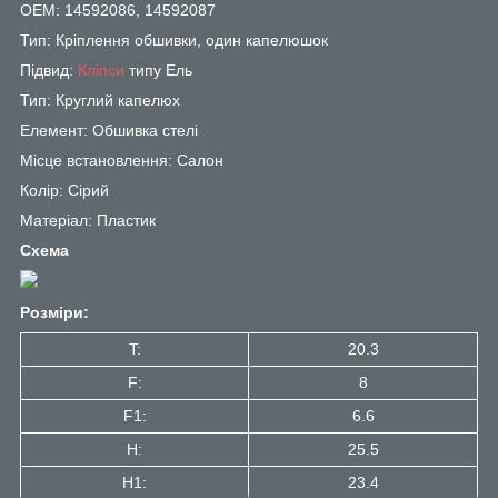
OEM: 14592086, 14592087
Тип: Кріплення обшивки, один капелюшок
Підвид:
Кліпси
типу Ель
Тип: Круглий капелюх
Елемент: Обшивка стелі
Місце встановлення: Салон
Колір: Сірий
Матеріал: Пластик
Схема
Розміри:
T:
20.3
F:
8
F1:
6.6
H:
25.5
H1:
23.4