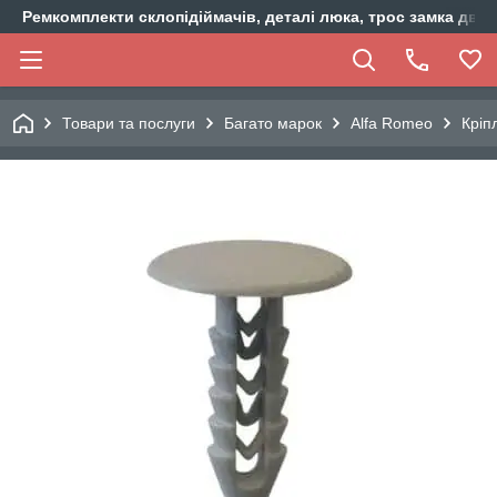
Ремкомплекти склопідіймачів, деталі люка, трос замка двер
Товари та послуги
Багато марок
Alfa Romeo
Кріп