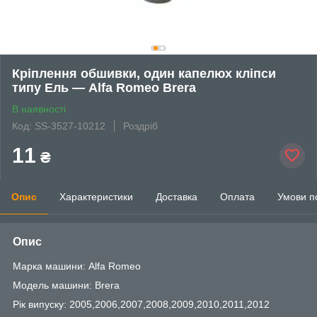
Кріплення обшивки, один капелюх кліпси
типу Ель — Alfa Romeo Brera
В наявності
Код: SS-3527-10212
Роздріб
11
₴
Опис
Характеристики
Доставка
Оплата
Умови п
Опис
Марка машини: Alfa Romeo
Модель машини: Brera
Рік випуску: 2005,2006,2007,2008,2009,2010,2011,2012