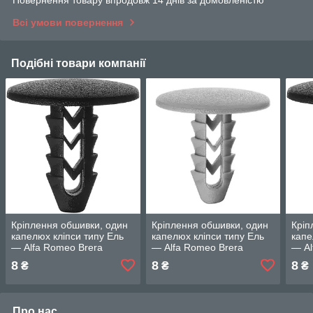
Повернення товару впродовж 14 днів за домовленістю
Всі умови повернення
Подібні товари компанії
Кріплення обшивки, один
Кріплення обшивки, один
Кріп
капелюх кліпси типу Ель
капелюх кліпси типу Ель
капе
— Alfa Romeo Brera
— Alfa Romeo Brera
— Al
8
8
8
₴
₴
₴
Про нас