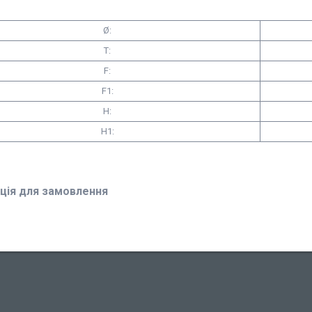
Ø:
T:
F:
F1:
H:
H1:
ція для замовлення