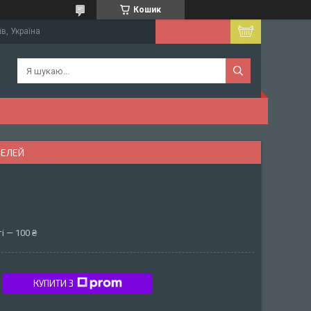
Кошик
їв, Україна
ДЕЛЕЙ
і — 100 ₴
КУПИТИ З