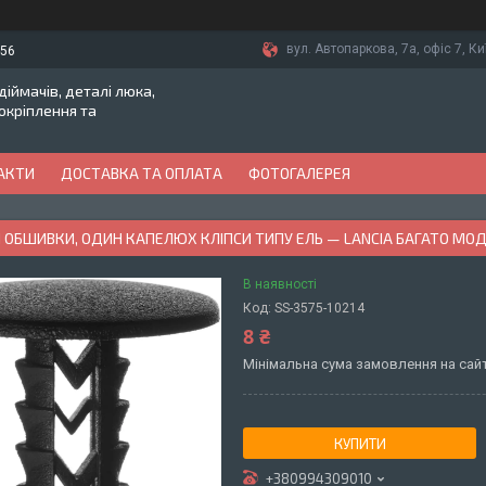
вул. Автопаркова, 7а, офіс 7, Ки
-56
іймачів, деталі люка,
токріплення та
АКТИ
ДОСТАВКА ТА ОПЛАТА
ФОТОГАЛЕРЕЯ
 ОБШИВКИ, ОДИН КАПЕЛЮХ КЛІПСИ ТИПУ ЕЛЬ — LANCIA БАГАТО МО
В наявності
Код:
SS-3575-10214
8 ₴
Мінімальна сума замовлення на сайт
КУПИТИ
+380994309010