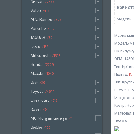
Nissan
2577
КОРИСТ
Volvo
416
Мoдель
Alfa Romeo
877
Porsche
107
Марка маш
JAGUAR
30
Модель ма
Iveco
159
Рік випуску
Mitsubishi
1343
OEM: 14591
Honda
2709
Тип: Кріп
Mazda
1040
Підвид:
Кл
DAF
Тип: Кругл
36
Елемент: 
Toyota
4644
Місце вст
Chevrolet
618
Колір: Чо
Rover
34
Матеріал:
MG Morgan Garage
11
Схема
DACIA
166