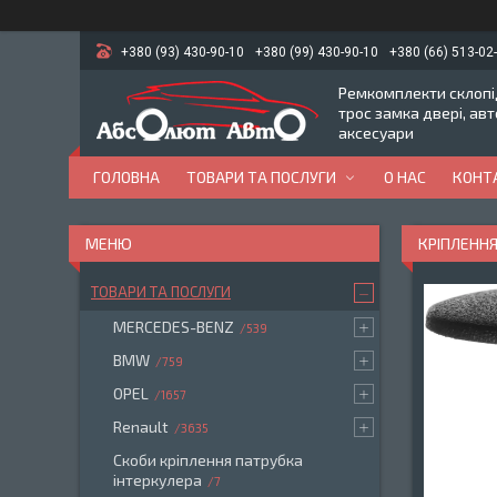
+380 (93) 430-90-10
+380 (99) 430-90-10
+380 (66) 513-02
Ремкомплекти склопід
трос замка двері, ав
аксесуари
ГОЛОВНА
ТОВАРИ ТА ПОСЛУГИ
О НАС
КОНТ
КРІПЛЕННЯ
ТОВАРИ ТА ПОСЛУГИ
MERCEDES-BENZ
539
BMW
759
OPEL
1657
Renault
3635
Скоби кріплення патрубка
інтеркулера
7