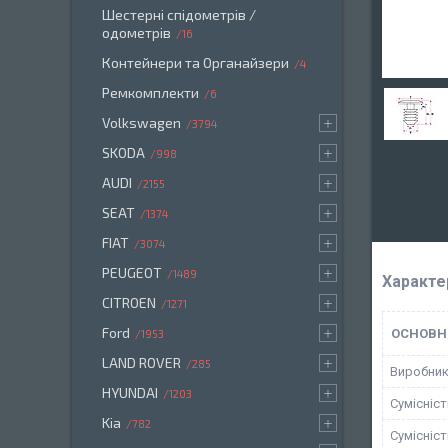
Шестерні спідометрів /
одометрів
16
Контейнери та Органайзери
4
Ремкомплекти
6
Volkswagen
3794
SKODA
998
AUDI
2155
SEAT
1374
FIAT
3074
PEUGEOT
1489
Характе
CITROEN
1271
Ford
ОСНОВН
1953
LAND ROVER
285
Виробни
HYUNDAI
1203
Сумісніс
Kia
782
Сумісніс