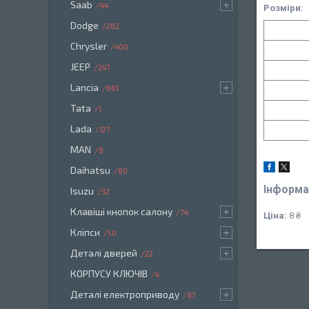
Saab
44
Розміри:
Dodge
282
Chrysler
400
JEEP
247
Lancia
681
Tata
1
Lada
127
MAN
8
Daihatsu
80
Інформа
Isuzu
32
Клавіші кнопок салону
74
Ціна:
8 ₴
Кліпси
50
Деталі дверей
22
КОРПУСУ КЛЮЧІВ
4
Деталі електроприводу
87