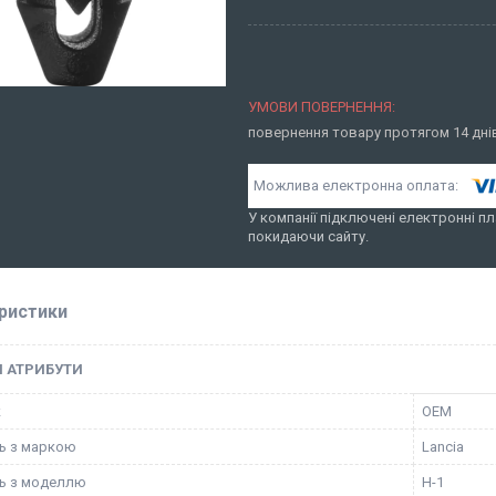
повернення товару протягом 14 дн
У компанії підключені електронні пл
покидаючи сайту.
ристики
І АТРИБУТИ
к
OEM
ть з маркою
Lancia
ть з моделлю
H-1