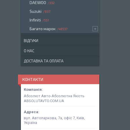
DAEWOO
332
Suzuki
807
Infiniti
551
Багато марок
48537
ВІДГУКИ
О НАС
ДОСТАВКА ТА ОПЛАТА
КОНТАКТИ
Абсолют Авто-Абсолютна Якість
ABSOLUTAVTO.COM.UA
вул. Автопаркова, 7а, офіс 7, Київ,
Україна