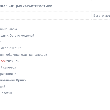
УВАЛЬНИЦЬКІ ХАРАКТЕРИСТИКИ
Багато мо
ини: Lancia
шини: Багато моделей
:
987, 17887387
лення обшивки, один капелюшок
іпси
типу Ель
ий капелюх
Бризковики
ановлення: Крило
рний
 Пластик