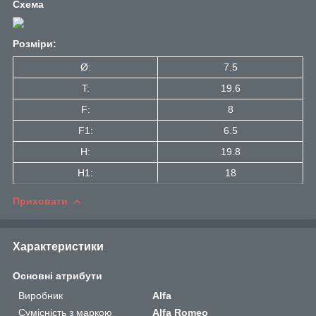
Схема
Розміри:
Ø:
7.5
T:
19.6
F:
8
F1:
6.5
H:
19.8
H1:
18
Приховати
Характеристики
Основні атрибути
Виробник
Alfa
Сумісність з маркою
Alfa Romeo