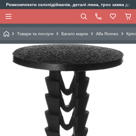
Ремкомплекти склопідіймачів, деталі люка, трос замка двер
Товари та послуги
Багато марок
Alfa Romeo
Кріп