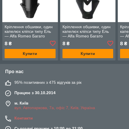
Кріплення обшивки, один
Кріплення обшивки, один
Кріп
капелюх кліпси типу Ель
капелюх кліпси типу Ель
капе
— Alfa Romeo Багато
— Alfa Romeo Багато
— Al
моделей
моделей
мод
8
8
8
₴
₴
₴
Купити
Купити
Про нас
95% позитивних з 475 відгуків за рік
Працює з 30.10.2014
м. Київ
вул. Автопаркова, 7а, офіс 7, Київ, Україна
Контакти
Сьогодні працює з 10:00 до 21:00