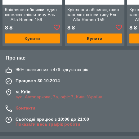
Кріплення обшивки, один
Кріплення обшивки, один
Кріп
капелюх кліпси типу Ель
капелюх кліпси типу Ель
капе
— Alfa Romeo 159
— Alfa Romeo 159
— Al
8
8
8
₴
₴
₴
Купити
Купити
Про нас
95% позитивних з 476 відгуків за рік
Працює з 30.10.2014
м. Київ
вул. Автопаркова, 7а, офіс 7, Київ, Україна
Контакти
Сьогодні працює з 10:00 до 21:00
Показати весь графік роботи