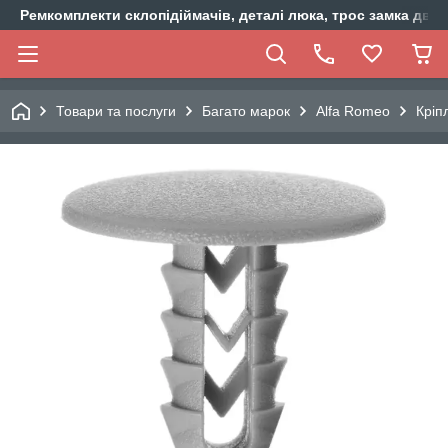
Ремкомплекти склопідіймачів, деталі люка, трос замка двер
Товари та послуги
Багато марок
Alfa Romeo
Кріп