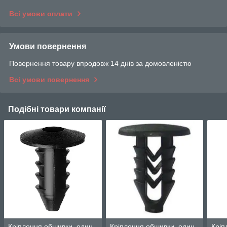
Всі умови оплати
Умови повернення
Повернення товару впродовж 14 днів за домовленістю
Всі умови повернення
Подібні товари компанії
Кріплення обшивки, один
Кріплення обшивки, один
Кріп