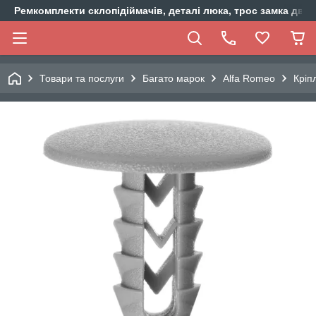
Ремкомплекти склопідіймачів, деталі люка, трос замка двер
Товари та послуги
Багато марок
Alfa Romeo
Кріп