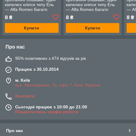
капелюх кліпси типу Ель
капелюх кліпси типу Ель
капе
— Alfa Romeo Багато
— Alfa Romeo Багато
— Al
моделей
моделей
мод
8
8
8
₴
₴
₴
Купити
Купити
Про нас
95% позитивних з 474 відгуків за рік
Працює з 30.10.2014
м. Київ
вул. Автопаркова, 7а, офіс 7, Київ, Україна
Контакти
Сьогодні працює з 10:00 до 21:00
Показати весь графік роботи
Про нас