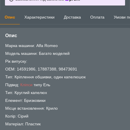
Опис
Характеристики
Доставка
Оплата
Умови п
Опис
Марка машини: Alfa Romeo
Модель машини: Багато моделей
Рік випуску:
OEM: 14591986, 17887388, 98473691
Тип: Кріплення обшивки, один капелюшок
Підвид:
Кліпси
типу Ель
Тип: Круглий капелюх
Елемент: Бризковики
Місце встановлення: Крило
Колір: Сірий
Матеріал: Пластик