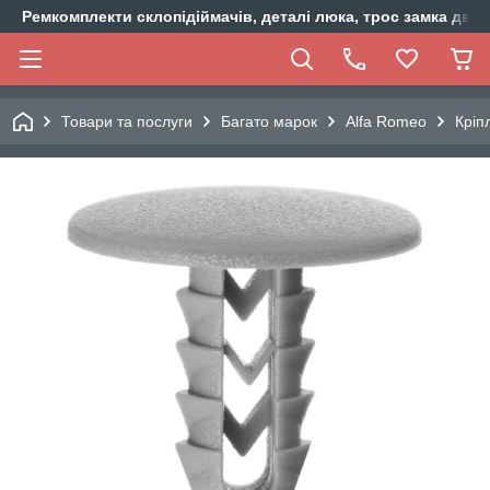
Ремкомплекти склопідіймачів, деталі люка, трос замка двер
Товари та послуги
Багато марок
Alfa Romeo
Кріп