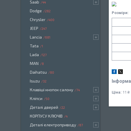
Saab
44
Dodge
282
Розміри:
Chrysler
400
JEEP
247
Lancia
681
Tata
1
Lada
127
MAN
8
Daihatsu
80
Інформа
Isuzu
32
Клавіші кнопок салону
74
Ціна:
11 ₴
Кліпси
50
Деталі дверей
22
КОРПУСУ КЛЮЧІВ
4
Деталі електроприводу
87