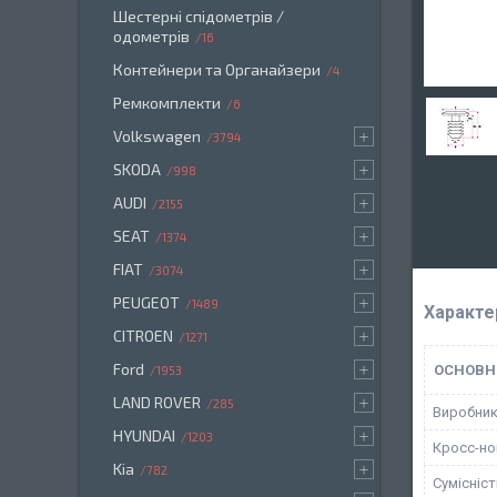
Шестерні спідометрів /
одометрів
16
Контейнери та Органайзери
4
Ремкомплекти
6
Volkswagen
3794
SKODA
998
AUDI
2155
SEAT
1374
FIAT
3074
PEUGEOT
1489
Характе
CITROEN
1271
Ford
ОСНОВН
1953
LAND ROVER
285
Виробни
HYUNDAI
1203
Кросс-н
Kia
782
Сумісніс