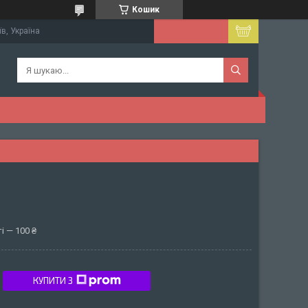
Кошик
їв, Україна
і — 100 ₴
КУПИТИ З