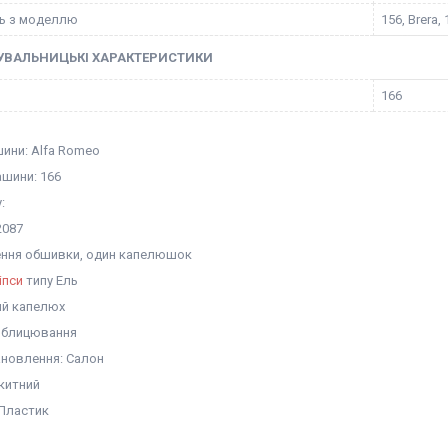
ть з моделлю
156, Brera,
УВАЛЬНИЦЬКІ ХАРАКТЕРИСТИКИ
166
ини: Alfa Romeo
шини: 166
:
2087
лення обшивки, один капелюшок
іпси
типу Ель
ий капелюх
Облицювання
ановлення: Салон
акитний
 Пластик