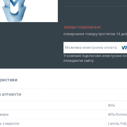
повернення товару протягом 14 дн
У компанії підключені електронні пл
покидаючи сайту.
ристики
І АТРИБУТИ
к
Alfa
омери
Alfa Romeo
ть з маркою
Lancia, Fia