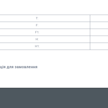
T:
F:
F1:
H:
H1:
ція для замовлення