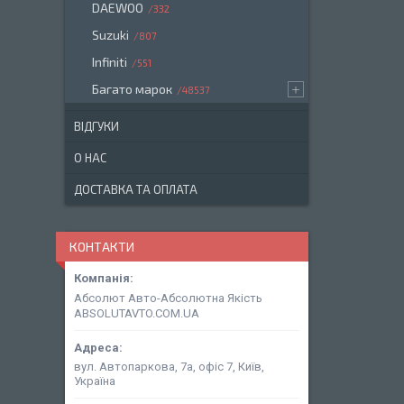
DAEWOO
332
Suzuki
807
Infiniti
551
Багато марок
48537
ВІДГУКИ
О НАС
ДОСТАВКА ТА ОПЛАТА
КОНТАКТИ
Абсолют Авто-Абсолютна Якість
ABSOLUTAVTO.COM.UA
вул. Автопаркова, 7а, офіс 7, Київ,
Україна