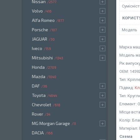
Nissan
2577
Сумісніс
Volvo
416
КОРИСТ
Alfa Romeo
877
Porsche
Мoдель
107
JAGUAR
30
Марка маш
Iveco
159
Модель ма
Mitsubishi
1343
Рік випуску
Honda
2709
OEM: 1459
Mazda
1040
Тип: Кріп
DAF
36
Підвид:
Кл
Toyota
Тип: Кругл
4644
Елемент: 
Chevrolet
618
Місце вст
Rover
34
Колір: Бл
MG Morgan Garage
11
Матеріал:
DACIA
166
Схема