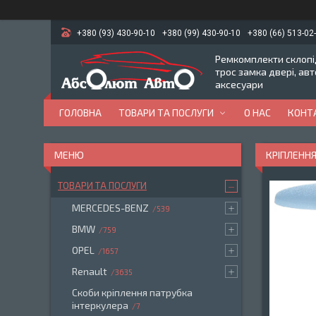
+380 (93) 430-90-10
+380 (99) 430-90-10
+380 (66) 513-02
Ремкомплекти склопід
трос замка двері, ав
аксесуари
ГОЛОВНА
ТОВАРИ ТА ПОСЛУГИ
О НАС
КОНТ
КРІПЛЕННЯ
ТОВАРИ ТА ПОСЛУГИ
MERCEDES-BENZ
539
BMW
759
OPEL
1657
Renault
3635
Скоби кріплення патрубка
інтеркулера
7