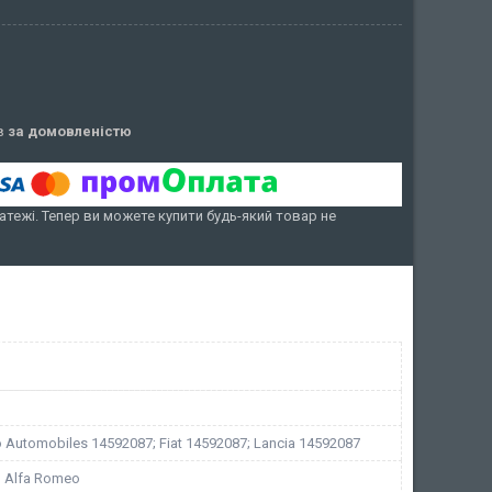
ів
за домовленістю
атежі. Тепер ви можете купити будь-який товар не
 Automobiles 14592087; Fiat 14592087; Lancia 14592087
t, Alfa Romeo