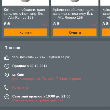
Кріплення обшивки, один
Кріплення обшивки, один
Кріп
капелюх кліпси типу Ель
капелюх кліпси типу Ель
капе
— Alfa Romeo 159
— Alfa Romeo 159
— Al
8
8
8
₴
₴
₴
Купити
Купити
Про нас
95% позитивних з 475 відгуків за рік
Працює з 30.10.2014
м. Київ
вул. Автопаркова, 7а, офіс 7, Київ, Україна
Контакти
Сьогодні працює з 10:00 до 21:00
Показати весь графік роботи