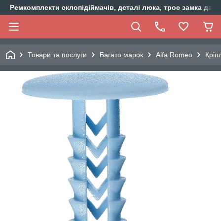
Ремкомплекти склопідіймачів, деталі люка, трос замка двер
Товари та послуги
Багато марок
Alfa Romeo
Кріп