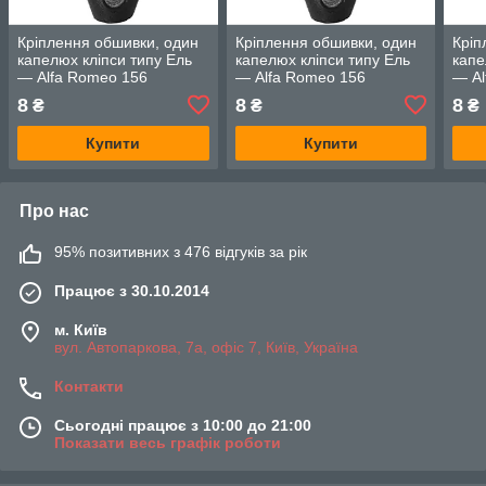
Кріплення обшивки, один
Кріплення обшивки, один
Кріп
капелюх кліпси типу Ель
капелюх кліпси типу Ель
капе
— Alfa Romeo 156
— Alfa Romeo 156
— Al
8
8
8
₴
₴
₴
Купити
Купити
Про нас
95% позитивних з 476 відгуків за рік
Працює з 30.10.2014
м. Київ
вул. Автопаркова, 7а, офіс 7, Київ, Україна
Контакти
Сьогодні працює з 10:00 до 21:00
Показати весь графік роботи