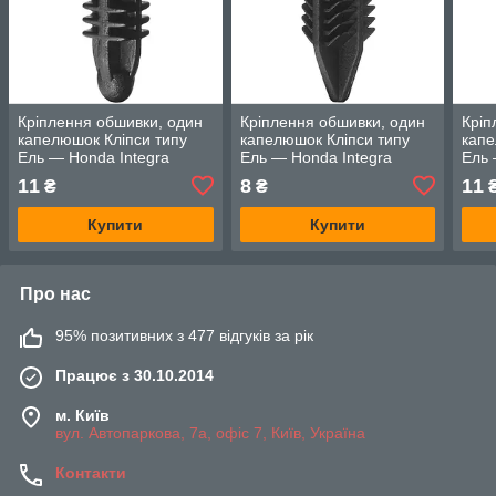
Кріплення обшивки, один
Кріплення обшивки, один
Кріп
капелюшок Кліпси типу
капелюшок Кліпси типу
капе
Ель — Honda Integra
Ель — Honda Integra
Ель 
11
8
11
₴
₴
Купити
Купити
Про нас
95% позитивних з 477 відгуків за рік
Працює з 30.10.2014
м. Київ
вул. Автопаркова, 7а, офіс 7, Київ, Україна
Контакти