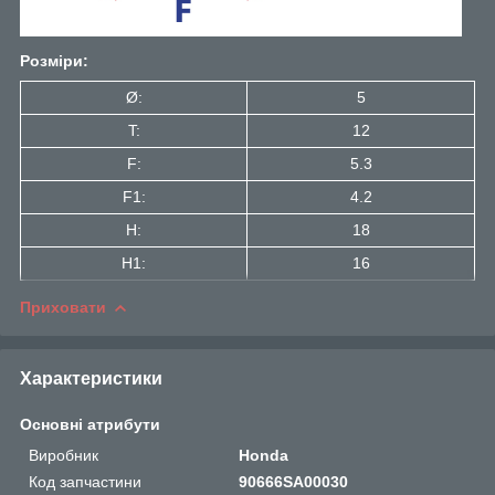
Розміри:
Ø:
5
T:
12
F:
5.3
F1:
4.2
H:
18
H1:
16
Приховати
Характеристики
Основні атрибути
Виробник
Honda
Код запчастини
90666SA00030