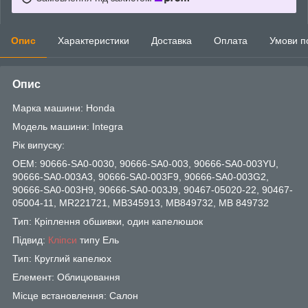
Опис
Характеристики
Доставка
Оплата
Умови п
Опис
Марка машини: Honda
Модель машини: Integra
Рік випуску:
OEM: 90666-SA0-0030, 90666-SA0-003, 90666-SA0-003YU,
90666-SA0-003A3, 90666-SA0-003F9, 90666-SA0-003G2,
90666-SA0-003H9, 90666-SA0-003J9, 90467-05020-22, 90467-
05004-11, MR221721, MB345913, MB849732, MB 849732
Тип: Кріплення обшивки, один капелюшок
Підвид:
Кліпси
типу Ель
Тип: Круглий капелюх
Елемент: Облицювання
Місце встановлення: Салон