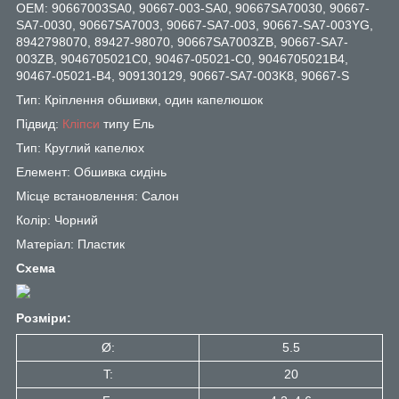
OEM: 90667003SA0, 90667-003-SA0, 90667SA70030, 90667-
SA7-0030, 90667SA7003, 90667-SA7-003, 90667-SA7-003YG,
8942798070, 89427-98070, 90667SA7003ZB, 90667-SA7-
003ZB, 9046705021C0, 90467-05021-C0, 9046705021B4,
90467-05021-B4, 909130129, 90667-SA7-003K8, 90667-S
Тип: Кріплення обшивки, один капелюшок
Підвид:
Кліпси
типу Ель
Тип: Круглий капелюх
Елемент: Обшивка сидінь
Місце встановлення: Салон
Колір: Чорний
Матеріал: Пластик
Схема
Розміри:
Ø:
5.5
T:
20