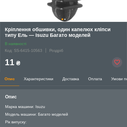
Кріплення обшивки, один капелюх кліпси
типу Ель — Isuzu Багато моделей
В наявності
Код: SS-6415-10563
Роздріб
11
₴
Опис
Характеристики
Доставка
Оплата
Умови п
Опис
Марка машини: Isuzu
Модель машини: Багато моделей
Рік випуску: