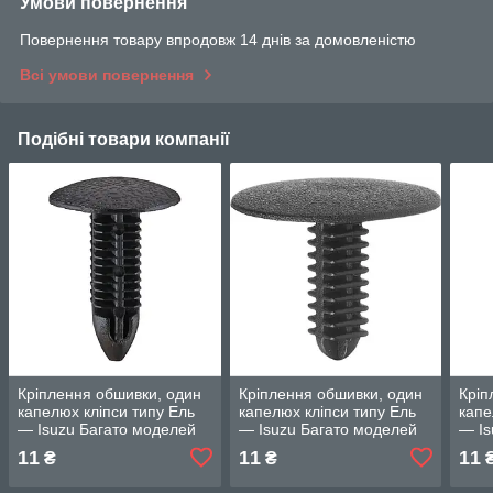
Умови повернення
Повернення товару впродовж 14 днів за домовленістю
Всі умови повернення
Подібні товари компанії
Кріплення обшивки, один
Кріплення обшивки, один
Кріп
капелюх кліпси типу Ель
капелюх кліпси типу Ель
капе
— Isuzu Багато моделей
— Isuzu Багато моделей
— Is
11
11
11
₴
₴