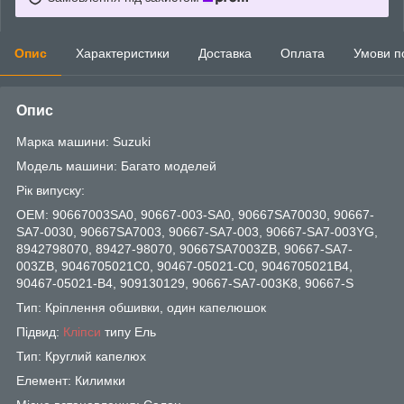
Опис
Характеристики
Доставка
Оплата
Умови п
Опис
Марка машини: Suzuki
Модель машини: Багато моделей
Рік випуску:
OEM: 90667003SA0, 90667-003-SA0, 90667SA70030, 90667-
SA7-0030, 90667SA7003, 90667-SA7-003, 90667-SA7-003YG,
8942798070, 89427-98070, 90667SA7003ZB, 90667-SA7-
003ZB, 9046705021C0, 90467-05021-C0, 9046705021B4,
90467-05021-B4, 909130129, 90667-SA7-003K8, 90667-S
Тип: Кріплення обшивки, один капелюшок
Підвид:
Кліпси
типу Ель
Тип: Круглий капелюх
Елемент: Килимки