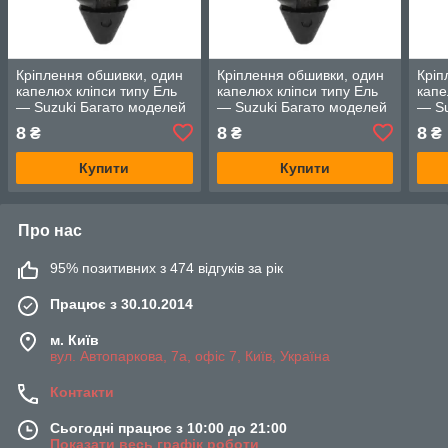
Кріплення обшивки, один
Кріплення обшивки, один
Кріп
капелюх кліпси типу Ель
капелюх кліпси типу Ель
капе
— Suzuki Багато моделей
— Suzuki Багато моделей
— Su
8
8
8
₴
₴
₴
Купити
Купити
Про нас
95% позитивних з 474 відгуків за рік
Працює з 30.10.2014
м. Київ
вул. Автопаркова, 7а, офіс 7, Київ, Україна
Контакти
Сьогодні працює з 10:00 до 21:00
Показати весь графік роботи