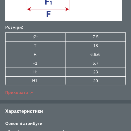
Розміри:
Ø:
7.5
T:
18
F:
6.6x6
F1:
5.7
H:
23
H1:
20
Приховати
Характеристики
Основні атрибути