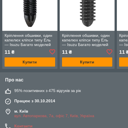
Кріплення обшивки, один
Кріплення обшивки, один
Кріп
капелюх кліпси типу Ель
капелюх кліпси типу Ель
капе
— Isuzu Багато моделей
— Isuzu Багато моделей
— Is
11
11
11
₴
₴
Купити
Купити
Про нас
95% позитивних з 475 відгуків за рік
Працює з 30.10.2014
м. Київ
вул. Автопаркова, 7а, офіс 7, Київ, Україна
Контакти