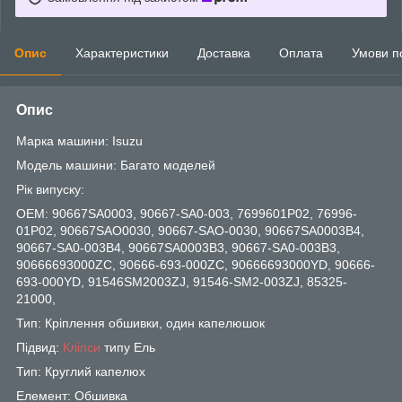
Опис
Характеристики
Доставка
Оплата
Умови п
Опис
Марка машини: Isuzu
Модель машини: Багато моделей
Рік випуску:
OEM: 90667SA0003, 90667-SA0-003, 7699601P02, 76996-
01P02, 90667SAO0030, 90667-SAO-0030, 90667SA0003B4,
90667-SA0-003B4, 90667SA0003B3, 90667-SA0-003B3,
90666693000ZC, 90666-693-000ZC, 90666693000YD, 90666-
693-000YD, 91546SM2003ZJ, 91546-SM2-003ZJ, 85325-
21000,
Тип: Кріплення обшивки, один капелюшок
Підвид:
Кліпси
типу Ель
Тип: Круглий капелюх
Елемент: Обшивка