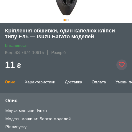
Кріплення обшивки, один капелюх кліпси
типу Ель — Isuzu Багато моделей
В наявності
Код: SS-7674-10615
Роздріб
11
₴
Опис
Характеристики
Доставка
Оплата
Умови п
Опис
Марка машини: Isuzu
Модель машини: Багато моделей
Рік випуску: