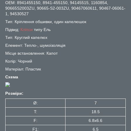
OEM: 8941455150, 8941-455150, 94145515, 1160854,
90665S2003ZU, 90665-S2-003ZU, 90467060611, 90467-06061-
1, 94530527
Тип: Кріплення обшивки, один капелюшок
Підвид:
Кліпси
типу Ель
Тип: Круглий капелюх
Елемент: Тепло-, шумоізоляція
Місце встановлення: Капот
Колір: Чорний
Матеріал: Пластик
Схема
Розміри:
Ø:
7
T:
18.5
F:
6.8x6.6
F1:
6.5