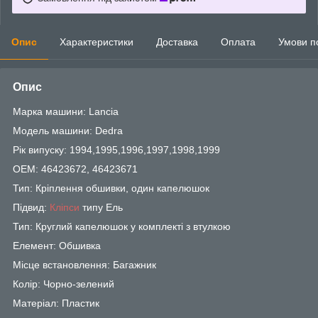
Опис
Характеристики
Доставка
Оплата
Умови п
Опис
Марка машини: Lancia
Модель машини: Dedra
Рік випуску: 1994,1995,1996,1997,1998,1999
OEM: 46423672, 46423671
Тип: Кріплення обшивки, один капелюшок
Підвид:
Кліпси
типу Ель
Тип: Круглий капелюшок у комплекті з втулкою
Елемент: Обшивка
Місце встановлення: Багажник
Колір: Чорно-зелений
Матеріал: Пластик