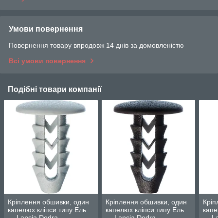
Умови повернення
Повернення товару впродовж 14 днів за домовленістю
Всі умови повернення
Подібні товари компанії
Кріплення обшивки, один
Кріплення обшивки, один
Кріп
капелюх кліпси типу Ель
капелюх кліпси типу Ель
капе
— Lancia Dedra
— Lancia Dedra
— La