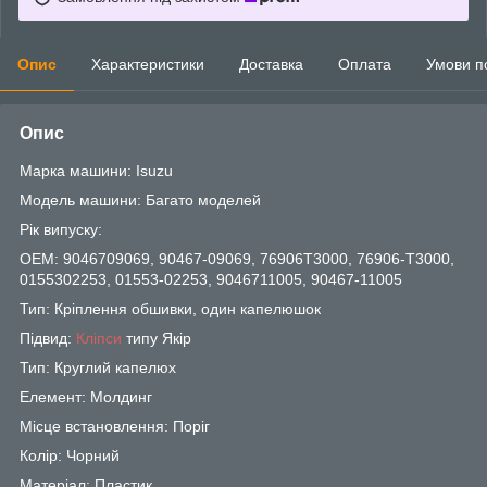
Опис
Характеристики
Доставка
Оплата
Умови п
Опис
Марка машини: Isuzu
Модель машини: Багато моделей
Рік випуску:
OEM: 9046709069, 90467-09069, 76906T3000, 76906-T3000,
0155302253, 01553-02253, 9046711005, 90467-11005
Тип: Кріплення обшивки, один капелюшок
Підвид:
Кліпси
типу Якір
Тип: Круглий капелюх
Елемент: Молдинг
Місце встановлення: Поріг
Колір: Чорний
Матеріал: Пластик