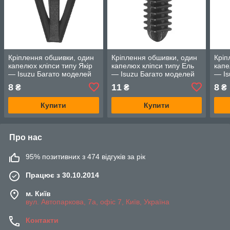
Кріплення обшивки, один
Кріплення обшивки, один
Кріп
капелюх кліпси типу Якір
капелюх кліпси типу Ель
капе
— Isuzu Багато моделей
— Isuzu Багато моделей
— Is
8
11
8
₴
₴
₴
Купити
Купити
Про нас
95% позитивних з 474 відгуків за рік
Працює з 30.10.2014
м. Київ
вул. Автопаркова, 7а, офіс 7, Київ, Україна
Контакти