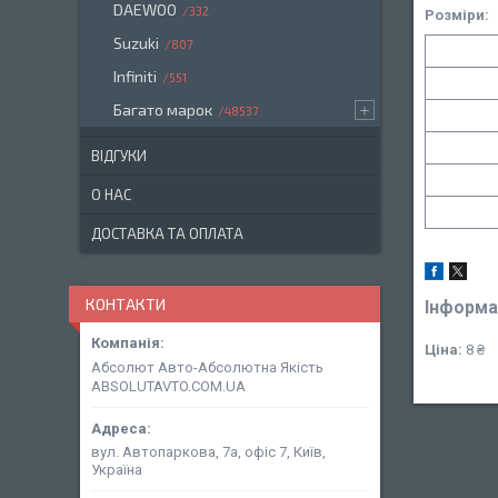
DAEWOO
332
Розміри:
Suzuki
807
Infiniti
551
Багато марок
48537
ВІДГУКИ
О НАС
ДОСТАВКА ТА ОПЛАТА
КОНТАКТИ
Інформа
Ціна:
8 ₴
Абсолют Авто-Абсолютна Якість
ABSOLUTAVTO.COM.UA
вул. Автопаркова, 7а, офіс 7, Київ,
Україна