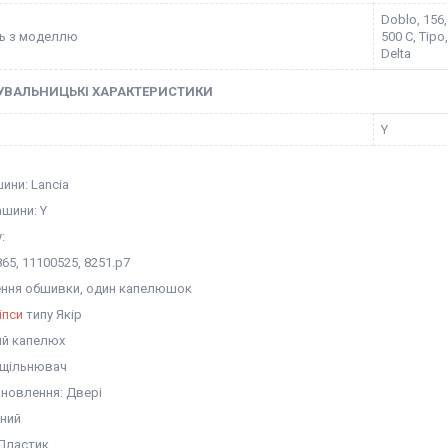
Doblo, 156, 
ть з моделлю
500 C, Tipo,
Delta
УВАЛЬНИЦЬКІ ХАРАКТЕРИСТИКИ
Y
ини: Lancia
шини: Y
:
65, 11100525, 8251.p7
лення обшивки, один капелюшок
іпси
типу Якір
ий капелюх
Ущільнювач
ановлення: Двері
рний
 Пластик