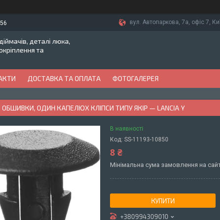
вул. Автопаркова, 7а, офіс 7, Ки
-56
іймачів, деталі люка,
токріплення та
АКТИ
ДОСТАВКА ТА ОПЛАТА
ФОТОГАЛЕРЕЯ
 ОБШИВКИ, ОДИН КАПЕЛЮХ КЛІПСИ ТИПУ ЯКІР — LANCIA Y
В наявності
Код:
SS-11193-10850
8 ₴
Мінімальна сума замовлення на сайт
КУПИТИ
+380994309010