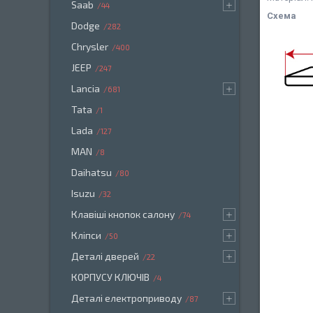
Saab
44
Схема
Dodge
282
Chrysler
400
JEEP
247
Lancia
681
Tata
1
Lada
127
MAN
8
Daihatsu
80
Isuzu
32
Клавіші кнопок салону
74
Кліпси
50
Деталі дверей
22
КОРПУСУ КЛЮЧІВ
4
Деталі електроприводу
87