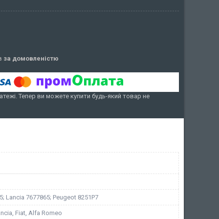
ів
за домовленістю
атежі. Тепер ви можете купити будь-який товар не
5; Lancia 7677865; Peugeot 8251P7
ncia, Fiat, Alfa Romeo