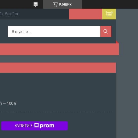
Кошик
їв, Україна
і — 100 ₴
КУПИТИ З