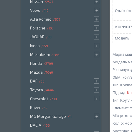
Nissan
2577
Volvo
Сумісніс
416
Alfa Romeo
877
КОРИСТ
Porsche
107
JAGUAR
30
Мoдель
Iveco
159
Mitsubishi
Марка маш
1343
Модель ма
Honda
2709
Рік випуску
Mazda
1040
OEM: 76778
DAF
36
Тип: Кріп
Toyota
4644
Підвид:
Кл
Chevrolet
618
Тип: Кругл
Rover
Елемент: 
34
Місце вст
MG Morgan Garage
11
Колір: Чо
DACIA
166
Матеріал: