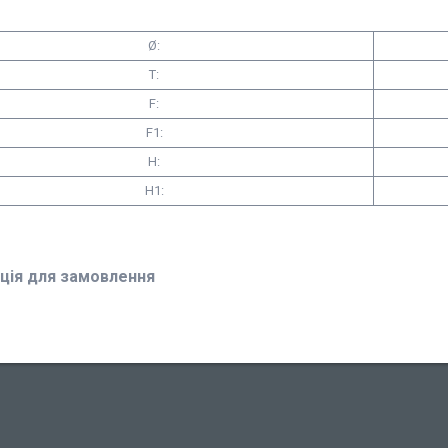
Ø:
T:
F:
F1:
H:
H1:
ція для замовлення