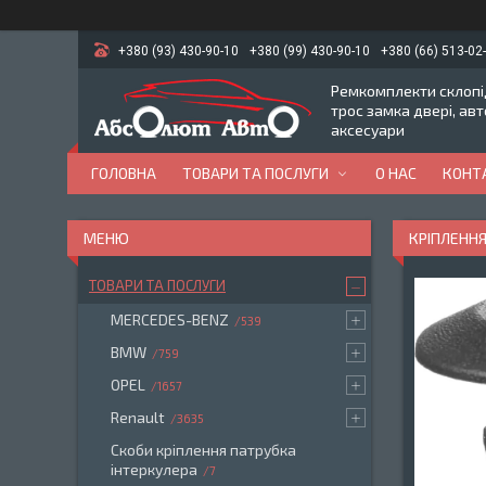
+380 (93) 430-90-10
+380 (99) 430-90-10
+380 (66) 513-02
Ремкомплекти склопід
трос замка двері, ав
аксесуари
ГОЛОВНА
ТОВАРИ ТА ПОСЛУГИ
О НАС
КОНТ
КРІПЛЕННЯ
ТОВАРИ ТА ПОСЛУГИ
MERCEDES-BENZ
539
BMW
759
OPEL
1657
Renault
3635
Скоби кріплення патрубка
інтеркулера
7