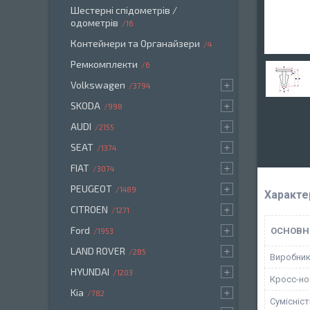
Шестерні спідометрів /
одометрів
16
Контейнери та Органайзери
4
Ремкомплекти
6
Volkswagen
3794
SKODA
998
AUDI
2155
SEAT
1374
FIAT
3074
PEUGEOT
1489
Характе
CITROEN
1271
Ford
ОСНОВН
1953
LAND ROVER
285
Виробни
HYUNDAI
1203
Кросс-н
Kia
782
Сумісніс