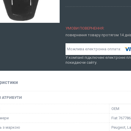
повернення товару протягом 14 дн
У компанії підключені електронні пл
покидаючи сайту.
ристики
І АТРИБУТИ
к
OEM
омери
Fiat 767786
ть з маркою
Peugeot, La