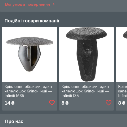
Всі умови повернення
Подібні товари компанії
Кріплення обшивки, один
Кріплення обшивки, один
Кріп
капелюшок Кліпси інші —
капелюшок Кліпси інші —
капе
Infiniti M35
Infiniti I35
Infin
14
8
8
₴
₴
₴
Про нас