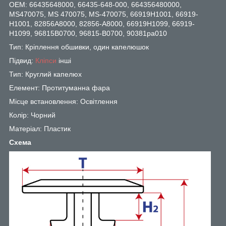
OEM: 66435648000, 66435-648-000, 664356480000,
MS470075, MS 470075, MS-470075, 66919H1001, 66919-
H1001, 82856A8000, 82856-A8000, 66919H1099, 66919-
H1099, 96815B0700, 96815-B0700, 90381pa010
Тип: Кріплення обшивки, один капелюшок
Підвид:
Кліпси
інші
Тип: Круглий капелюх
Елемент: Протитуманна фара
Місце встановлення: Освітлення
Колір: Чорний
Матеріал: Пластик
Схема