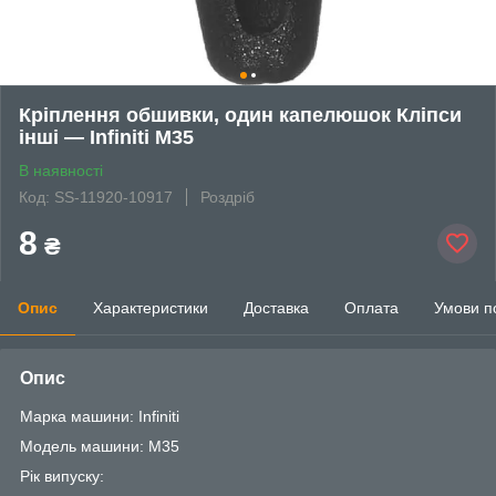
Кріплення обшивки, один капелюшок Кліпси
інші — Infiniti M35
В наявності
Код: SS-11920-10917
Роздріб
8
₴
Опис
Характеристики
Доставка
Оплата
Умови п
Опис
Марка машини: Infiniti
Модель машини: M35
Рік випуску: