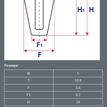
Розміри:
Ø:
5
T:
10.8
F:
5.6
F1:
5.2
H:
14